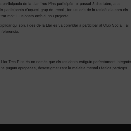
a participació de la Llar Tres Pins participés, el passat 3 d’octubre, a la
ls participants d’aquest grup de treball, tan usuaris de la residència com els
rar molt il·lusionats amb el nou projecte.
xplicar qui són, i des de la Llar es va convidar a participar al Club Social i al
 referència.
 la Llar Tres Pins és no només que els residents estiguin perfectament integrat
ns puguin apropar-se, desestigmatizant la malaltia mental i fer-los partícips