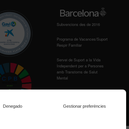
Subvencions des de 2016
Programa de Vacances/Suport
Respir Familiar
Servei de Suport a la Vida
Independent per a Persones
amb Transtorns de Salut
Mental
Denegado
Gestionar preferències