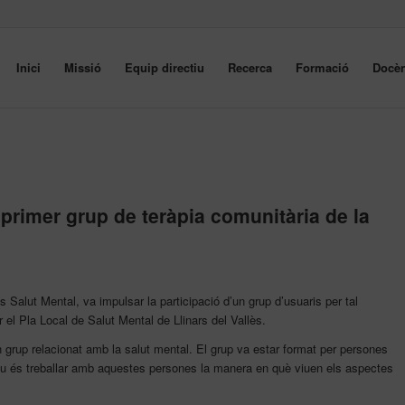
Inici
Missió
Equip directiu
Recerca
Formació
Docèn
 primer grup de teràpia comunitària de la
 Salut Mental, va impulsar la participació d’un grup d’usuaris per tal
ar el Pla Local de Salut Mental de Llinars del Vallès.
 grup relacionat amb la salut mental. El grup va estar format per persones
ctiu és treballar amb aquestes persones la manera en què viuen els aspectes