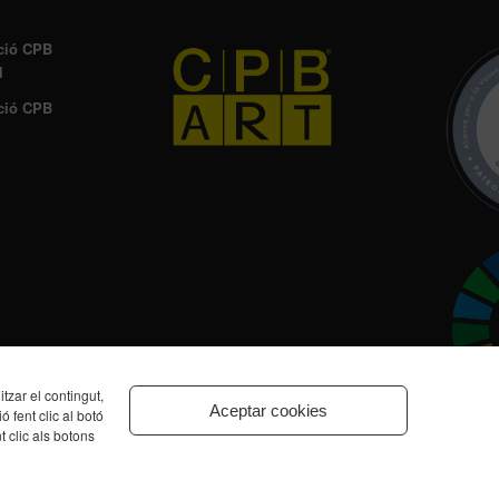
ció CPB
l
ció CPB
zar el contingut,
Aceptar cookies
ó fent clic al botó
t clic als botons