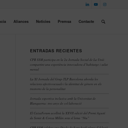
cia
Aliances
Notícies
Premsa
Contacte
ENTRADAS RECIENTES
CPB SSM participa en la 2a Jornada Social de La Unió
compartint una experiència innovadora d’habitatge i salut
mental
La XI Jornada del Grup-TLP Barcelona aborda les
relacions afectivosexuals i la identitat de gènere en els
trastorns de la personalitat
Jornada esportiva inclusiva amb la Universitat de
Blanquerna: tres anys de col·laboració
El CaixaForum acollirà la XXVII edició del Premi Agustí
de Semir & Conxa Millán sota el lema “Niu”
CPB SSM celebra una Diada de Sant Jordi plena d’il·lusió