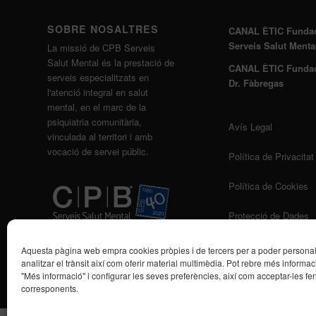
SOBRE NOSALTRES
CANAL ÈTIC Funda
Serveis Salut Menta
La missió de CPB Serveis
Salut Mental és la prestació de
CANAL ÈTIC Funda
serveis especialitzats en
Dr. Fàbregas
l'atenció integral en salut
mental, en el marc de la
psiquiatria comunitària,
Avís Legal
vinculada al territori i amb
vocació de servei públic.
Política de Privacitat
Política de Cookies
Protecció de Dades
Aquesta pàgina web empra cookies pròpies i de tercers per a poder personalit
analitzar el trànsit així com oferir material multimèdia. Pot rebre més informaci
"Més informació" i configurar les seves preferències, així com acceptar-les fen
corresponents.