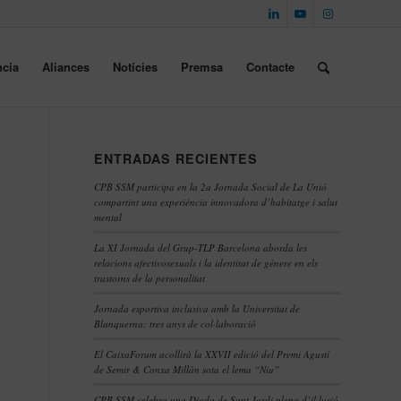
cia
Aliances
Notícies
Premsa
Contacte
ENTRADAS RECIENTES
CPB SSM participa en la 2a Jornada Social de La Unió
compartint una experiència innovadora d’habitatge i salut
mental
La XI Jornada del Grup-TLP Barcelona aborda les
relacions afectivosexuals i la identitat de gènere en els
trastorns de la personalitat
Jornada esportiva inclusiva amb la Universitat de
Blanquerna: tres anys de col·laboració
El CaixaForum acollirà la XXVII edició del Premi Agustí
de Semir & Conxa Millán sota el lema “Niu”
CPB SSM celebra una Diada de Sant Jordi plena d’il·lusió