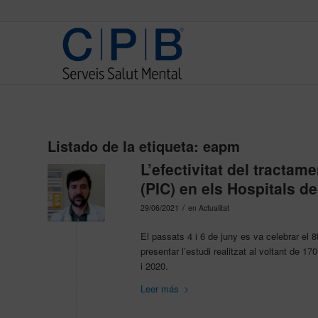
Listado de la etiqueta:
eapm
L’efectivitat del tractam
(PIC) en els Hospitals d
/
29/06/2021
en
Actualitat
El passats 4 i 6 de juny es va celebrar el
presentar l’estudi realitzat al voltant de 1
i 2020.
Leer más