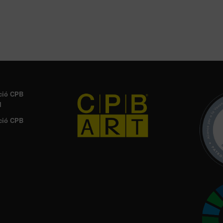
ció CPB
l
ció CPB