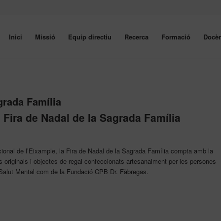
Inici
Missió
Equip directiu
Recerca
Formació
Docèn
grada Família
a Fira de Nadal de la Sagrada Família
ional de l’Eixample, la Fira de Nadal de la Sagrada Família compta amb la
s originals i objectes de regal confeccionats artesanalment per les persones
 Salut Mental com de la Fundació CPB Dr. Fàbregas.