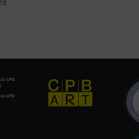
ció CPB
l
ció CPB