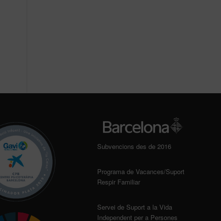
Subvencions des de 2016
Programa de Vacances/Suport
Respir Familiar
Servei de Suport a la Vida
Independent per a Persones