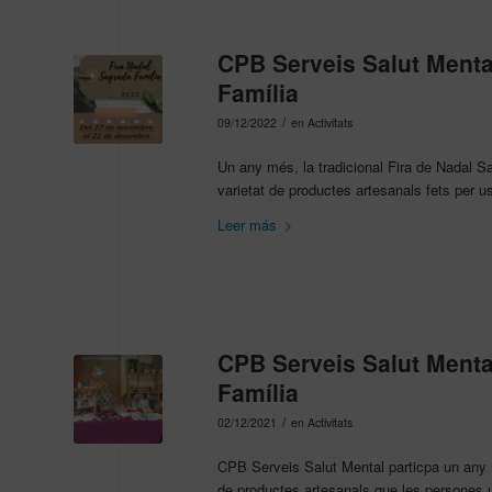
CPB Serveis Salut Mental
Família
/
09/12/2022
en
Activitats
Un any més, la tradicional Fira de Nadal 
varietat de productes artesanals fets per us
Leer más
CPB Serveis Salut Mental
Família
/
02/12/2021
en
Activitats
CPB Serveis Salut Mental particpa un any m
de productes artesanals que les persones 