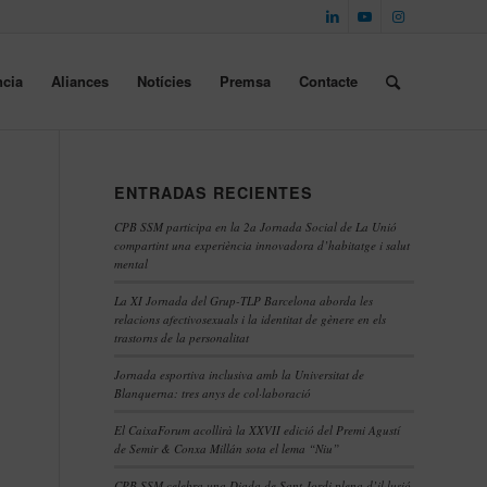
cia
Aliances
Notícies
Premsa
Contacte
ENTRADAS RECIENTES
CPB SSM participa en la 2a Jornada Social de La Unió
compartint una experiència innovadora d’habitatge i salut
mental
La XI Jornada del Grup-TLP Barcelona aborda les
relacions afectivosexuals i la identitat de gènere en els
trastorns de la personalitat
Jornada esportiva inclusiva amb la Universitat de
Blanquerna: tres anys de col·laboració
El CaixaForum acollirà la XXVII edició del Premi Agustí
de Semir & Conxa Millán sota el lema “Niu”
CPB SSM celebra una Diada de Sant Jordi plena d’il·lusió