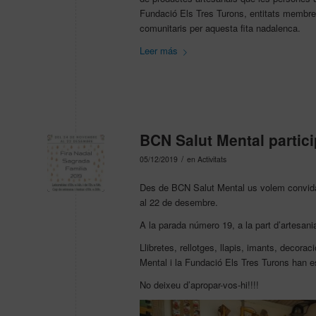
Fundació Els Tres Turons, entitats membre d
comunitaris per aquesta fita nadalenca.
Leer más
BCN Salut Mental partici
/
05/12/2019
en
Activitats
Des de BCN Salut Mental us volem convidar
al 22 de desembre.
A la parada número 19, a la part d’artesania
Llibretes, rellotges, llapis, imants, decor
Mental i la Fundació Els Tres Turons han est
No deixeu d’apropar-vos-hi!!!!