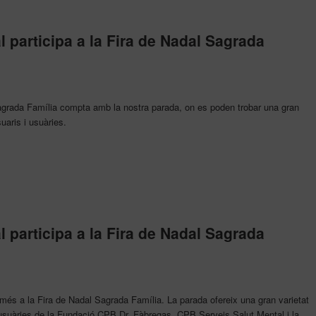
 participa a la Fira de Nadal Sagrada
Sagrada Família compta amb la nostra parada, on es poden trobar una gran
uaris i usuàries.
 participa a la Fira de Nadal Sagrada
és a la Fira de Nadal Sagrada Família. La parada ofereix una gran varietat
usuàries de la Fundació CPB Dr. Fàbregas, CPB Serveis Salut Mental i la