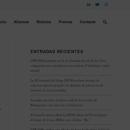
cia
Aliances
Notícies
Premsa
Contacte
ENTRADAS RECIENTES
CPB SSM participa en la 2a Jornada Social de La Unió
compartint una experiència innovadora d’habitatge i salut
mental
La XI Jornada del Grup-TLP Barcelona aborda les
relacions afectivosexuals i la identitat de gènere en els
trastorns de la personalitat
Jornada esportiva inclusiva amb la Universitat de
Blanquerna: tres anys de col·laboració
s
El CaixaForum acollirà la XXVII edició del Premi Agustí
de Semir & Conxa Millán sota el lema “Niu”
CPB SSM celebra una Diada de Sant Jordi plena d’il·lusió