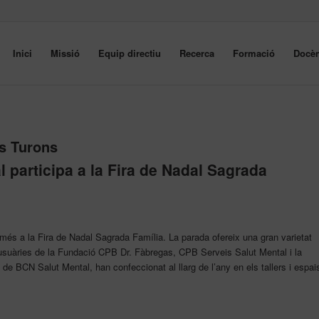
Inici
Missió
Equip directiu
Recerca
Formació
Docèn
s Turons
 participa a la Fira de Nadal Sagrada
és a la Fira de Nadal Sagrada Família. La parada ofereix una gran varietat
usuàries de la Fundació CPB Dr. Fàbregas, CPB Serveis Salut Mental i la
e BCN Salut Mental, han confeccionat al llarg de l’any en els tallers i espai