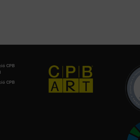
ció CPB
l
ció CPB