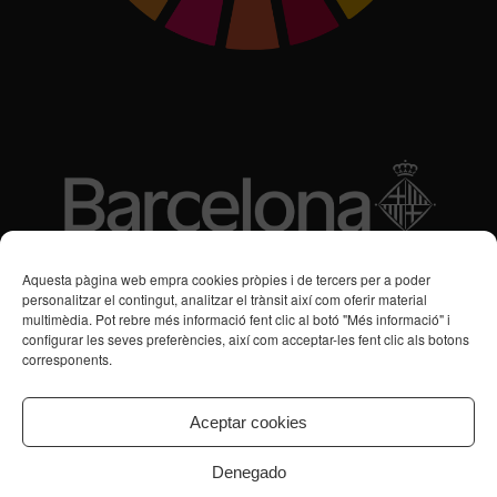
Subvencions des de 2016
Aquesta pàgina web empra cookies pròpies i de tercers per a poder
personalitzar el contingut, analitzar el trànsit així com oferir material
multimèdia. Pot rebre més informació fent clic al botó "Més informació" i
Programa de Vacances/Suport Respir Familiar
configurar les seves preferències, així com acceptar-les fent clic als botons
corresponents.
Servei de Suport a la Vida Independent per a Persones amb
Transtorns de Salut Mental
Aceptar cookies
Denegado