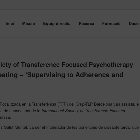
Inici
Missió
Equip directiu
Recerca
Formació
Docèn
ciety of Transference Focused Psychotherapy
eeting – ‘Supervising to Adherence and
Focalitzada en la Transferència (TFP) del Grup-TLP Barcelona van assistir, el
ada de supervisors de la
International Society of Transference Focused
uïssa.
s Salut Mental, va ser el moderador de les ponències de dissabte tarda, que