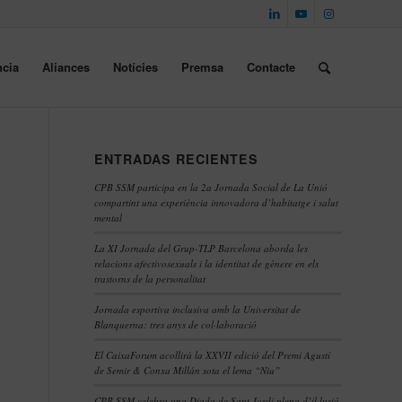
cia
Aliances
Notícies
Premsa
Contacte
ENTRADAS RECIENTES
CPB SSM participa en la 2a Jornada Social de La Unió
compartint una experiència innovadora d’habitatge i salut
mental
La XI Jornada del Grup-TLP Barcelona aborda les
relacions afectivosexuals i la identitat de gènere en els
trastorns de la personalitat
Jornada esportiva inclusiva amb la Universitat de
Blanquerna: tres anys de col·laboració
El CaixaForum acollirà la XXVII edició del Premi Agustí
de Semir & Conxa Millán sota el lema “Niu”
CPB SSM celebra una Diada de Sant Jordi plena d’il·lusió