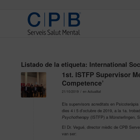
Listado de la etiqueta:
International So
1st. ISTFP Supervisor M
Competence’
/
21/10/2019
en
Actualitat
Els supervisors acreditats en Psicoteràpia 
dies 4 i 5 d’octubre de 2019, a la 1a. trob
Psychotherapy
(ISTFP) a Münsterlingen, S
El Dr. Vegué, director mèdic de CPB Servei
van ser: