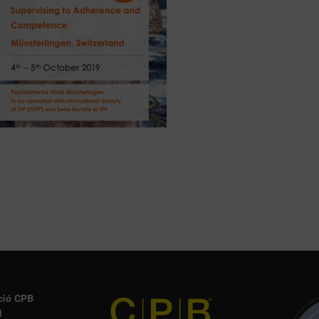
ció CPB
l