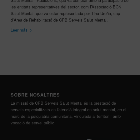
Salut Mental i Addiccions, que va comptar amb la participació de
les entitats representatives del sector, com l’Associació BCN
Salut Mental, que va estar representada per Tina Ureña, cap
d’Àrea de Rehabilitació de CPB Serveis Salut Mental.
Leer más
SOBRE NOSALTRES
La missió de CPB Serveis Salut Mental és la prestació de
serveis especialitzats en l'atenció integral en salut mental, en el
marc de la psiquiatria comunitària, vinculada al territori i amb
vocació de servei públic.