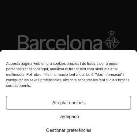
Subvencions des de 2016
Aquesta pàgina web empra cookies pròpies i de tercers per a poder
personalitzar el contingut, analitzar el trànsit així com oferir material
multimèdia. Pot rebre més informació fent clic al botó "Més informació" i
Programa de Vacances/Suport Respir Familiar
configurar les seves preferències, així com acceptar-les fent clic als botons
corresponents.
Servei de Suport a la Vida Independent per a Persones amb
Transtorns de Salut Mental
Aceptar cookies
Denegado
Gestionar preferències
© Copyright - CPB Serveis Salut Mental