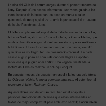
La idea del Club de Lectura sorgeix durant el primer trimestre de
l’any. Després d’una sessió informativa i una visita guiada a les
instal·lacions de la biblioteca, es posa en marxa el taller
quinzenal, de març a juliol 2019, amb la participació d’11 usuaris
de la Llar-Residència Llúria.
El taller compta amb el suport de la treballadora social de la llar,
la Laura Medina, així com d’una voluntària, la Carme Martín, que
ajuda a dinamitzar el grup durant les sessions que es realitzen a
la biblioteca. El seu funcionament és, per una banda, escollir
quin llibre es vol llegir i fer una presentació d’aquest. En cada
sessió el grup posa en comú els capítols llegits i s’aporten
reflexions que puguin anar sortint. Una vegada finalitzada la
lectura del llibre es realitza un col·loqui conjunt.
En aquests mesos, els usuaris han escollit la lectura dels títols:
La Odissea i Nahid, la meva germana afganesa
. Al setembre, al
reprendre el taller:
Robinson Crusoe
.
Aquests llibres són de lectura fàcil, han estat adaptats a
persones amb dificultats diverses que estan interessades en
textos de major complexitat però amb lèxic senzill; s’adquireixen