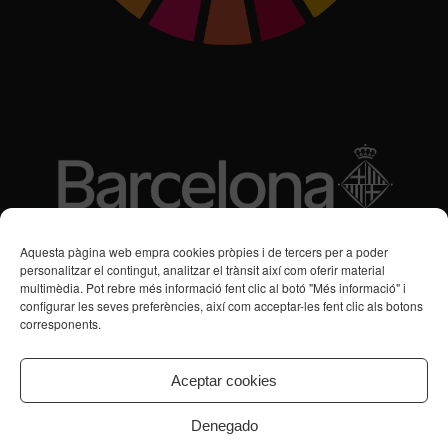
Subvencions des de 2016
Aquesta pàgina web empra cookies pròpies i de tercers per a poder
personalitzar el contingut, analitzar el trànsit així com oferir material
multimèdia. Pot rebre més informació fent clic al botó "Més informació" i
Programa de Vacances/Suport Respir Familiar
configurar les seves preferències, així com acceptar-les fent clic als botons
corresponents.
Servei de Suport a la Vida Independent per a Persones amb
Transtorns de Salut Mental
Aceptar cookies
Denegado