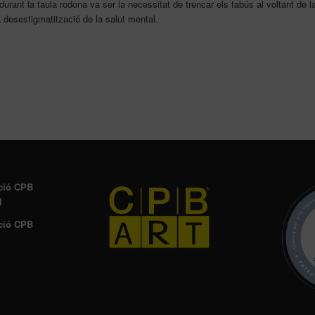
durant la taula rodona va ser la necessitat de trencar els tabús al voltant de l
a desestigmatització de la salut mental.
ció CPB
l
ció CPB