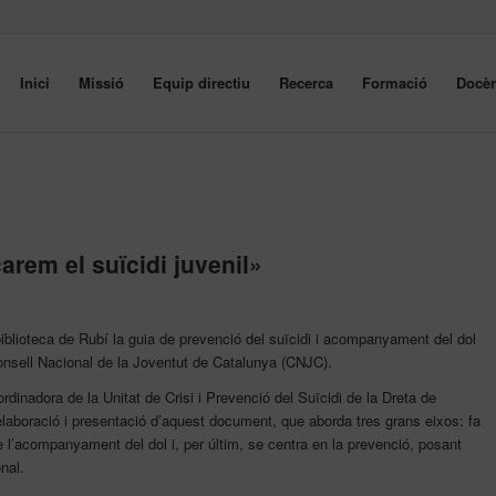
Inici
Missió
Equip directiu
Recerca
Formació
Docèn
arem el suïcidi juvenil»
iblioteca de Rubí la guia de prevenció del suïcidi i acompanyament del dol
onsell Nacional de la Joventut de Catalunya (CNJC).
dinadora de la Unitat de Crisi i Prevenció del Suïcidi de la Dreta de
’elaboració i presentació d’aquest document, que aborda tres grans eixos: fa
e l’acompanyament del dol i, per últim, se centra en la prevenció, posant
nal.