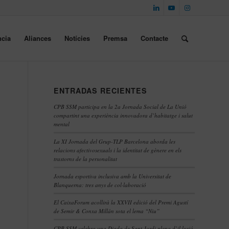
cia
Aliances
Notícies
Premsa
Contacte
ENTRADAS RECIENTES
CPB SSM participa en la 2a Jornada Social de La Unió
compartint una experiència innovadora d’habitatge i salut
mental
La XI Jornada del Grup-TLP Barcelona aborda les
relacions afectivosexuals i la identitat de gènere en els
trastorns de la personalitat
Jornada esportiva inclusiva amb la Universitat de
Blanquerna: tres anys de col·laboració
El CaixaForum acollirà la XXVII edició del Premi Agustí
de Semir & Conxa Millán sota el lema “Niu”
CPB SSM celebra una Diada de Sant Jordi plena d’il·lusió