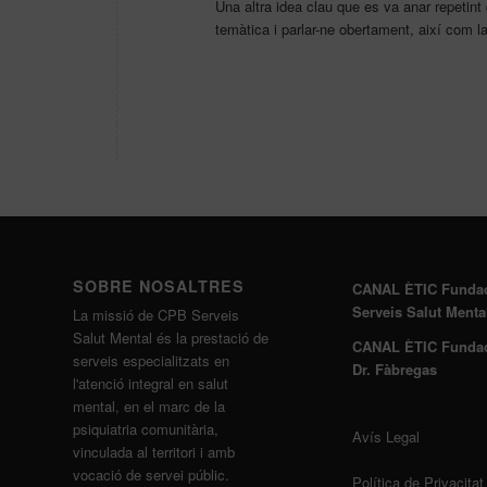
Una altra idea clau que es va anar repetint 
temàtica i parlar-ne obertament, així com l
SOBRE NOSALTRES
CANAL ÈTIC Funda
Serveis Salut Menta
La missió de CPB Serveis
Salut Mental és la prestació de
CANAL ÈTIC Funda
serveis especialitzats en
Dr. Fàbregas
l'atenció integral en salut
mental, en el marc de la
psiquiatria comunitària,
Avís Legal
vinculada al territori i amb
vocació de servei públic.
Política de Privacitat