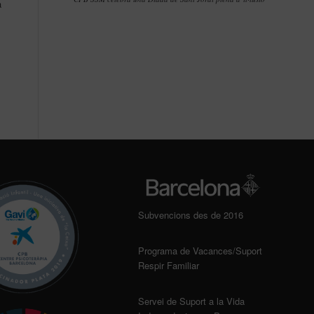
a
Subvencions des de 2016
Programa de Vacances/Suport
Respir Familiar
Servei de Suport a la Vida