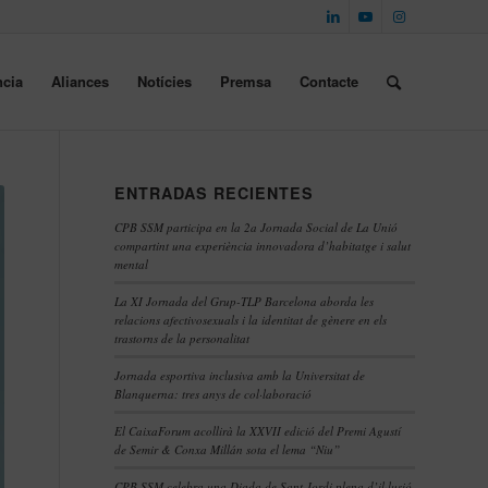
cia
Aliances
Notícies
Premsa
Contacte
ENTRADAS RECIENTES
CPB SSM participa en la 2a Jornada Social de La Unió
compartint una experiència innovadora d’habitatge i salut
mental
La XI Jornada del Grup-TLP Barcelona aborda les
relacions afectivosexuals i la identitat de gènere en els
trastorns de la personalitat
Jornada esportiva inclusiva amb la Universitat de
Blanquerna: tres anys de col·laboració
El CaixaForum acollirà la XXVII edició del Premi Agustí
de Semir & Conxa Millán sota el lema “Niu”
CPB SSM celebra una Diada de Sant Jordi plena d’il·lusió