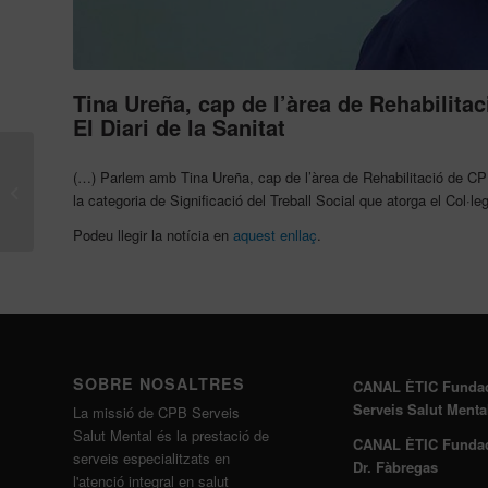
Tina Ureña, cap de l’àrea de Rehabilita
El Diari de la Sanitat
La Dra. Cristina Boix,
(…) Parlem amb Tina Ureña, cap de l’àrea de Rehabilitació de C
psiquiatra de CPB
la categoria de Significació del Treball Social que atorga el Col·l
Serveis Salut Mental,
parla sobre el...
Podeu llegir la notícia en
aquest enllaç
.
SOBRE NOSALTRES
CANAL ÈTIC Funda
Serveis Salut Menta
La missió de CPB Serveis
Salut Mental és la prestació de
CANAL ÈTIC Funda
serveis especialitzats en
Dr. Fàbregas
l'atenció integral en salut