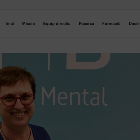
Inici
Missió
Equip directiu
Recerca
Formació
Docèn