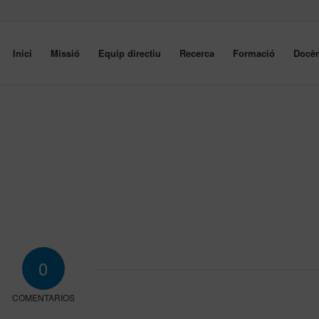
Inici
Missió
Equip directiu
Recerca
Formació
Docèn
0
COMENTARIOS