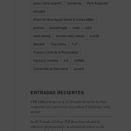
josep maria argimon
pandèmia
Pere Aragonès
pla salut
Premi Art Brut Agustí Semir & Conxa Millán
premsa
psicoteràpia
radio
salut
salut mental
serveis salut mental
suïcidi
televisió
Tina Ureña
TLP
Trastorn Límit de la Personalitat
trastorns mentals
tv3
UHPAD
Universitat de Barcelona
usuaris
ENTRADAS RECIENTES
CPB SSM participa en la 2a Jornada Social de La Unió
compartint una experiència innovadora d’habitatge i salut
mental
La XI Jornada del Grup-TLP Barcelona aborda les
relacions afectivosexuals i la identitat de gènere en els