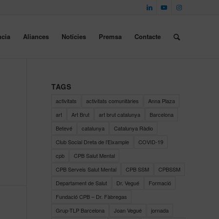
cia
Aliances
Notícies
Premsa
Contacte
TAGS
activitats
activitats comunitàries
Anna Plaza
art
Art Brut
art brut catalunya
Barcelona
Betevé
catalunya
Catalunya Ràdio
Club Social Dreta de l’Eixample
COVID-19
cpb
CPB Salut Mental
CPB Serveis Salut Mental
CPB SSM
CPBSSM
Departament de Salut
Dr. Vegué
Formació
Fundació CPB – Dr. Fàbregas
Grup-TLP Barcelona
Joan Vegué
jornada