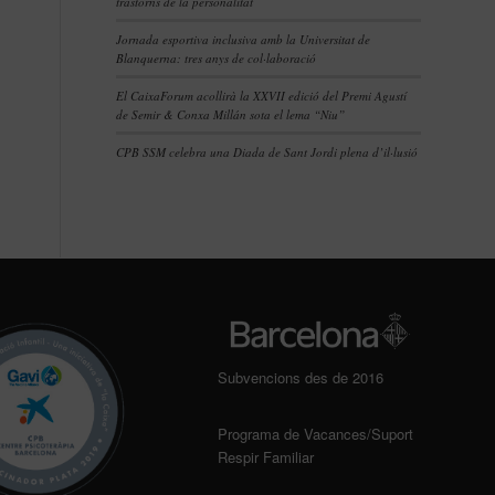
trastorns de la personalitat
Jornada esportiva inclusiva amb la Universitat de
Blanquerna: tres anys de col·laboració
El CaixaForum acollirà la XXVII edició del Premi Agustí
de Semir & Conxa Millán sota el lema “Niu”
CPB SSM celebra una Diada de Sant Jordi plena d’il·lusió
Subvencions des de 2016
Programa de Vacances/Suport
Respir Familiar