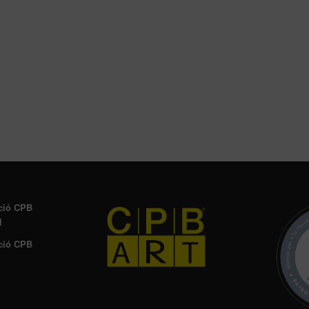
ció CPB
l
ció CPB