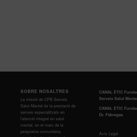
SOBRE NOSALTRES
CANAL ÈTIC Funda
Serveis Salut Menta
La missió de CPB Serveis
Salut Mental és la prestació de
CANAL ÈTIC Funda
serveis especialitzats en
Dr. Fàbregas
l'atenció integral en salut
mental, en el marc de la
psiquiatria comunitària,
Avís Legal