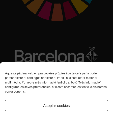
Subvencions des de 2016
Aquesta pàgina web empra cookies pròpies i de tercers per a poder
personalitzar el contingut, analitzar el trànsit així com oferir material
multimèdia. Pot rebre més informació fent clic al botó "Més informació" i
Programa de Vacances/Suport Respir Familiar
configurar les seves preferències, així com acceptar-les fent clic als botons
corresponents.
Servei de Suport a la Vida Independent per a Persones amb
Transtorns de Salut Mental
Aceptar cookies