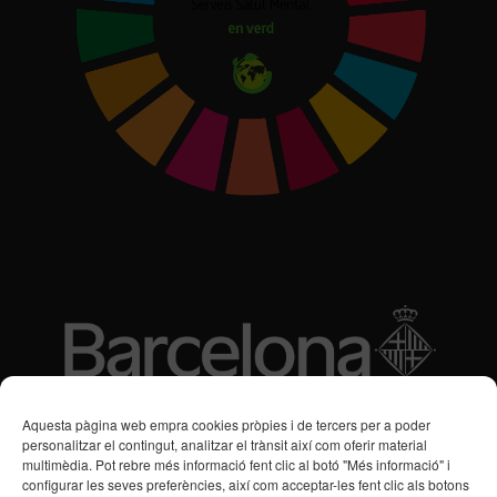
Subvencions des de 2016
Aquesta pàgina web empra cookies pròpies i de tercers per a poder
personalitzar el contingut, analitzar el trànsit així com oferir material
multimèdia. Pot rebre més informació fent clic al botó "Més informació" i
Programa de Vacances/Suport Respir Familiar
configurar les seves preferències, així com acceptar-les fent clic als botons