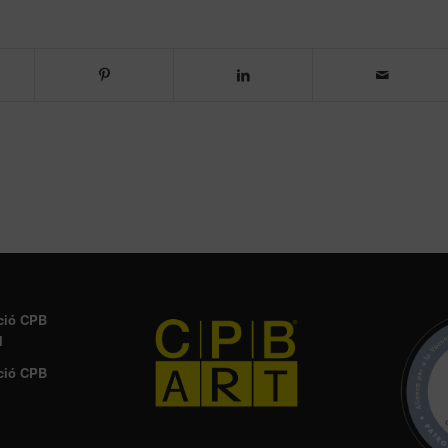
ció CPB
l
ció CPB