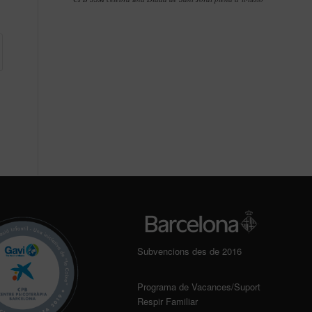
Subvencions des de 2016
Programa de Vacances/Suport
Respir Familiar