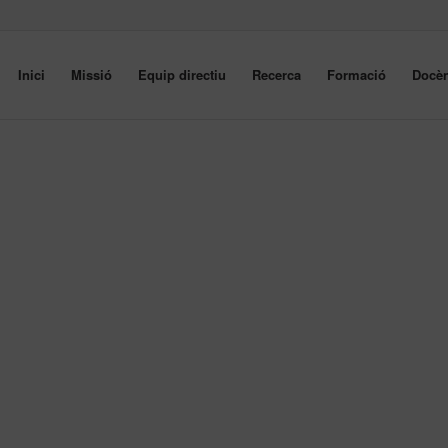
Inici
Missió
Equip directiu
Recerca
Formació
Docèn