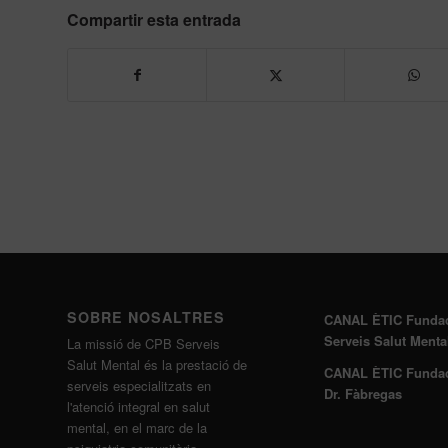
Compartir esta entrada
SOBRE NOSALTRES
CANAL ÈTIC Funda
Serveis Salut Menta
La missió de CPB Serveis
Salut Mental és la prestació de
CANAL ÈTIC Funda
serveis especialitzats en
Dr. Fàbregas
l'atenció integral en salut
mental, en el marc de la