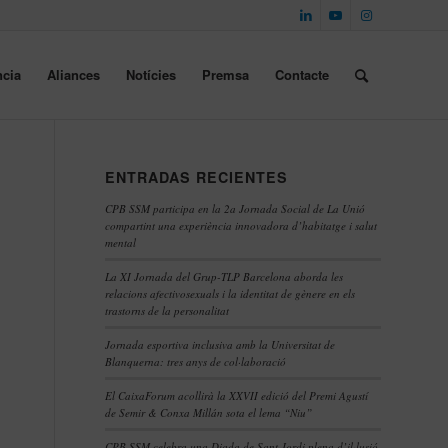
cia
Aliances
Notícies
Premsa
Contacte
ENTRADAS RECIENTES
CPB SSM participa en la 2a Jornada Social de La Unió
compartint una experiència innovadora d’habitatge i salut
mental
La XI Jornada del Grup-TLP Barcelona aborda les
relacions afectivosexuals i la identitat de gènere en els
trastorns de la personalitat
Jornada esportiva inclusiva amb la Universitat de
Blanquerna: tres anys de col·laboració
El CaixaForum acollirà la XXVII edició del Premi Agustí
de Semir & Conxa Millán sota el lema “Niu”
CPB SSM celebra una Diada de Sant Jordi plena d’il·lusió