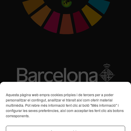
Subvencions des de 2016
Aquesta pàgina web empra cookies pròpies i de tercers per a poder
personalitzar el contingut, analitzar el trànsit així com oferir material
multimèdia. Pot rebre més informació fent clic al botó "Més informació" i
Programa de Vacances/Suport Respir Familiar
configurar les seves preferències, així com acceptar-les fent clic als botons
corresponents.
Servei de Suport a la Vida Independent per a Persones amb
Transtorns de Salut Mental