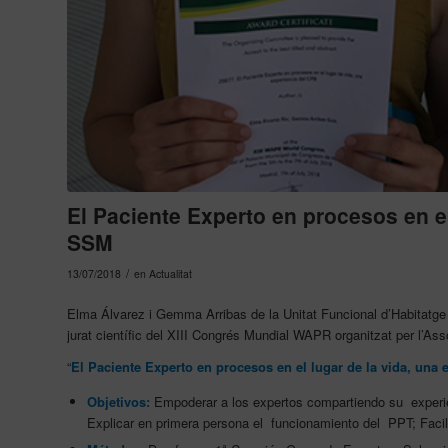
El Paciente Experto en procesos en el
SSM
/
13/07/2018
en
Actualitat
Elma Álvarez i Gemma Arribas de la Unitat Funcional d’Habitatge 
jurat científic del XIII Congrés Mundial WAPR organitzat per l’As
“
El Paciente Experto en procesos en el lugar de la vida, un
Objetivos:
Empoderar a los expertos compartiendo su experien
Explicar en primera persona el funcionamiento del PPT; Facilit