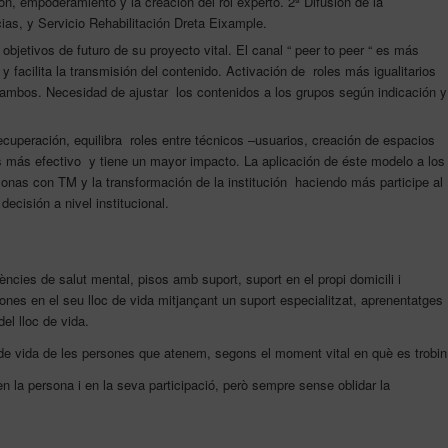
n, empoderamiento y la creación del rol experto. 2ª Difusión de la
as, y Servicio Rehabilitación Dreta Eixample.
objetivos de futuro de su proyecto vital. El canal “
peer to peer
“ es más
y facilita la transmisión del contenido. Activación de roles más igualitarios
 ambos. Necesidad de ajustar los contenidos a los grupos según indicación 
ecuperación, equilibra roles entre técnicos –usuarios, creación de espacios
 más efectivo y tiene un mayor impacto. La aplicación de éste modelo a los
onas con TM y la transformación de la institución haciendo más participe al
ecisión a nivel institucional.
ències de salut mental, pisos amb suport, suport en el propi domicili i
ones en el seu lloc de vida mitjançant un suport especialitzat, aprenentatges
del lloc de vida.
 de vida de les persones que atenem, segons el moment vital en què es trobin
en la persona i en la seva participació, però sempre sense oblidar la