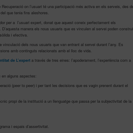
e Recuperació on l’usuari té una participació més activa en els serveis, des d
t del que tenia fins aleshores.
ador per a
l’usuari expert, donat que aquest coneix perfectament els
. D’aquesta manera els nous usuaris que es vinculen al servei poden construi
òlida i efectiva.
 vinculació dels nous usuaris que van entrant al servei durant l’any. Es
sions amb continguts relacionats amb el lloc de vida.
ntitat de L’expert
a través de tres eines: l’apoderament, l’experiència com a
c en alguns aspectes:
eració (
peer to peer
) i per tant les decisions que es vagin prenent durant el
ic propi de la institució a un llenguatge que passa per la subjectivitat de la
grama i espais d’assertivitat.