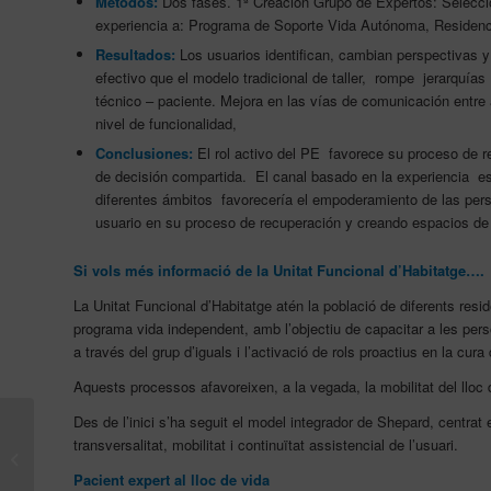
Métodos:
Dos fases. 1ª Creación Grupo de Expertos: Selecció
experiencia a: Programa de Soporte Vida Autónoma, Residenci
Resultados:
Los usuarios identifican, cambian perspectivas y 
efectivo que el modelo tradicional de taller, rompe jerarquías 
técnico – paciente. Mejora en las vías de comunicación entre
nivel de funcionalidad,
Conclusiones:
El rol activo del PE favorece su proceso de r
de decisión compartida. El canal basado en la experiencia es
diferentes ámbitos favorecería el empoderamiento de las pers
usuario en su proceso de recuperación y creando espacios de d
Si vols més informació de la Unitat Funcional d’Habitatge….
La Unitat Funcional d’Habitatge atén la població de diferents resid
programa vida independent, amb l’objectiu de capacitar a les pers
a través del grup d’iguals i l’activació de rols proactius en la cura 
Aquests processos afavoreixen, a la vegada, la mobilitat del lloc
Des de l’inici s’ha seguit el model integrador de Shepard, centrat 
Participació rellevant de
transversalitat, mobilitat i continuïtat assistencial de l’usuari.
CPB Serveis Salut
Mental en el XIII
Pacient expert al lloc de vida