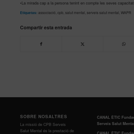
•La mirada cap a la persona tenint en compte les seves capacitats
Etiquetas:
associació
,
cpb
,
salut mental
,
serveis salut mental
,
WAPR
Compartir esta entrada
SOBRE NOSALTRES
CANAL ÈTIC Funda
Serveis Salut Menta
La missió de CPB Serveis
Salut Mental és la prestació de
CANAL ÈTIC Funda