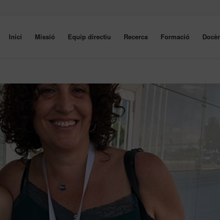
Inici
Missió
Equip directiu
Recerca
Formació
Docèn