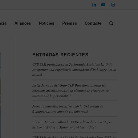
cia
Aliances
Notícies
Premsa
Contacte
ENTRADAS RECIENTES
CPB SSM participa en la 2a Jornada Social de La Unió
compartint una experiència innovadora d’habitatge i salut
mental
La XI Jornada del Grup-TLP Barcelona aborda les
relacions afectivosexuals i la identitat de gènere en els
trastorns de la personalitat
Jornada esportiva inclusiva amb la Universitat de
Blanquerna: tres anys de col·laboració
El CaixaForum acollirà la XXVII edició del Premi Agustí
de Semir & Conxa Millán sota el lema “Niu”
CPB SSM celebra una Diada de Sant Jordi plena d’il·lusió