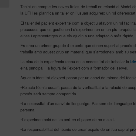
Congrés de
Tenint en compte les noves línies de treball en relació al Model d
l’Associació...
la UFH es planifica un taller on l’usuari adquireix un rol diferencia
El taller del pacient expert té com a objectiu afavorir un rol facilit
processos que es gestionen i s’experimenten en un pis terapèutic
eines i aprenentatges que els ajudin a una adaptació més ràpida, s
Es crea un primer grup de 4 experts que donen suport al procés de
treballa amb aquest grup un material que s’arrodoneix amb 10 ses
La clau de la experiència recau en la necessitat de treballar la
Ide
eina principal i la figura de l’expert com a formador del servei.
Aquesta identitat d’expert passa per un canvi de mirada del tècni
•Relació tècnic-usuari: passa de la verticalitat a la relació de coop
procés serà sempre compartida.
•La necessitat d’un canvi de llenguatge. Passem del llenguatge tècn
persona.
•L’experimentació de l’expert en el paper de no-malalt.
•La responsabilitat del tècnic de crear espais de crítica cap al pro