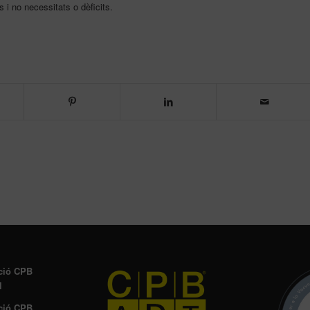
 i no necessitats o dèficits.
ció CPB
l
ció CPB