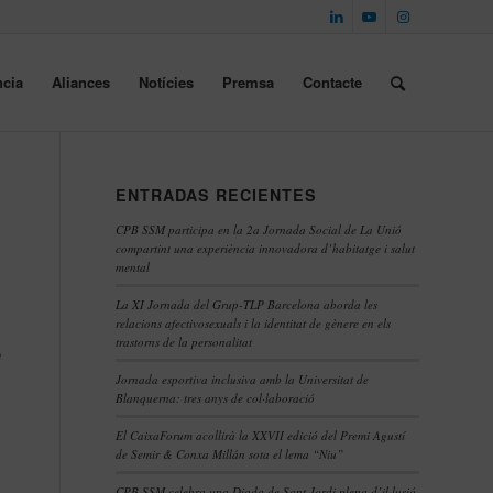
cia
Aliances
Notícies
Premsa
Contacte
ENTRADAS RECIENTES
CPB SSM participa en la 2a Jornada Social de La Unió
compartint una experiència innovadora d’habitatge i salut
mental
La XI Jornada del Grup-TLP Barcelona aborda les
relacions afectivosexuals i la identitat de gènere en els
trastorns de la personalitat
e
Jornada esportiva inclusiva amb la Universitat de
Blanquerna: tres anys de col·laboració
El CaixaForum acollirà la XXVII edició del Premi Agustí
de Semir & Conxa Millán sota el lema “Niu”
CPB SSM celebra una Diada de Sant Jordi plena d’il·lusió