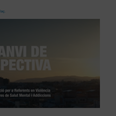
la
ç.