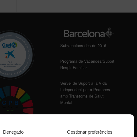
Subvencions des de 2016
Programa de Vacances/Suport
Respir Familiar
Servei de Suport a la Vida
Independent per a Persones
amb Transtorns de Salut
Mental
Denegado
Gestionar preferències