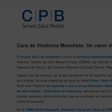
Curs de Violència Masclista: Un canvi d
El
proper dia 2 de novembre
s’inicia la
formació especialitzad
diferents Centres de Salut Mental d’Adults (CSMA), els Centres 
Reducció de Danys i els Centres d’Atenció a la Salut Sexual i Re
Aquest curs de formació, en el que actualment hi ha inscrites 
de 5 mesos, ha estat organitzat pel grup de treball
Dona i Salut 
Salut amb l’objectiu de
capacitar a una o un professional refer
de salut mental i addiccions de Catalunya
, assegurant així la
atendre aquestes situacions evitant que es cronifiquin en trastorn
d’atenció existents.
En el
CSMA Dreta Eixample, Encants i Camp de l’Arpa
de
CPB