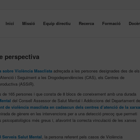
Inici
Missió
Equip directiu
Recerca
Formació
Docèn
e perspectiva
a sobre Violència Masclista
adreçada a les persones designades des de els
d’Atenció i Seguiment a les Drogodependències (CAS), els Centres de
productiva (ASSiR).
més de 165 persones i que consta de 8 blocs de coneixement amb una durada
Mental
del Consell Assessor de Salut Mental i Addiccions del Departament d
ent de violència masclista en cadascun dels centres d’atenció de la xarxa
 mirada de gènere en les intervencions per a una detecció precoç que permeti
s psicopatològics més greus i, afavorint la correcta vinculació de les xarxes
 Serveis Salut Mental
, la persona referent pels casos de Violència