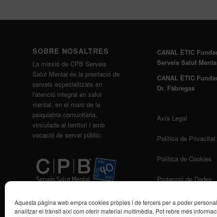
SOBRE NOSALTRES
CANAL ÈTIC Funda
Serveis Salut Menta
La missió de CPB Serveis
Salut Mental és la prestació de
CANAL ÈTIC Funda
serveis especialitzats en
Dr. Fàbregas
l'atenció integral en salut
mental, en el marc de la
psiquiatria comunitària,
Avís Legal
vinculada al territori i amb
vocació de servei públic.
Política de Privacitat
Política de Cookies
Protecció de Dades
Aquesta pàgina web empra cookies pròpies i de tercers per a poder personalit
analitzar el trànsit així com oferir material multimèdia. Pot rebre més informaci