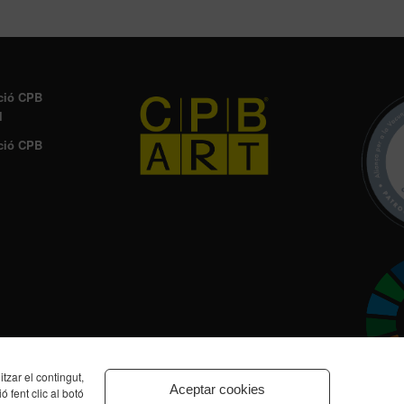
ció CPB
l
ció CPB
zar el contingut,
Aceptar cookies
ó fent clic al botó