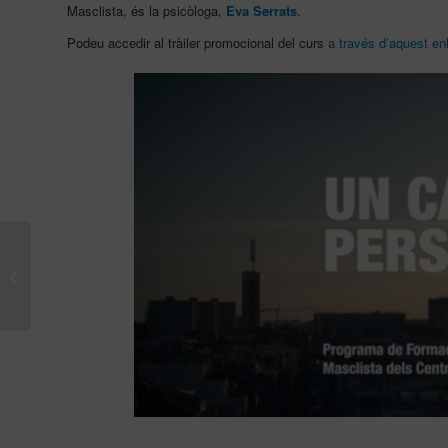
Masclista, és la psicòloga,
Eva Serrats
.
Podeu accedir al tràiler promocional del curs
a través d’aquest enl
El Dr. Vegué participa
en la tercera edició del
Mes de la Salut Mental
a ...