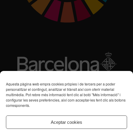
Subvencions des de 2016
Aquesta pàgina web empra cookies pròpies i de tercers per a poder
personalitzar el contingut, analitzar el trànsit així com oferir material
multimèdia. Pot rebre més informació fent clic al botó "Més informació" i
Programa de Vacances/Suport Respir Familiar
configurar les seves preferències, així com acceptar-les fent clic als botons
corresponents.
Servei de Suport a la Vida Independent per a Persones amb
Transtorns de Salut Mental
Aceptar cookies