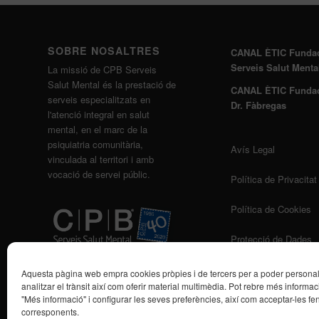
SOBRE NOSALTRES
CANAL ÈTIC Funda
Serveis Salut Menta
La missió de CPB Serveis
Salut Mental és la prestació de
CANAL ÈTIC Funda
serveis especialitzats en
Dr. Fàbregas
l'atenció integral en salut
mental, en el marc de la
psiquiatria comunitària,
Avís Legal
vinculada al territori i amb
vocació de servei públic.
Política de Privacitat
Política de Cookies
Protecció de Dades
Aquesta pàgina web empra cookies pròpies i de tercers per a poder personalit
analitzar el trànsit així com oferir material multimèdia. Pot rebre més informaci
"Més informació" i configurar les seves preferències, així com acceptar-les fen
corresponents.