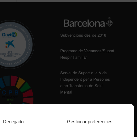
Subvencions des de 2016
Programa de Vacances/Suport
Respir Familiar
Servei de Suport a la Vida
Independent per a Persones
amb Transtorns de Salut
Mental
Denegado
Gestionar preferències