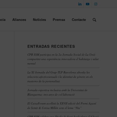
cia
Aliances
Notícies
Premsa
Contacte
ENTRADAS RECIENTES
CPB SSM participa en la 2a Jornada Social de La Unió
compartint una experiència innovadora d’habitatge i salut
mental
La XI Jornada del Grup-TLP Barcelona aborda les
relacions afectivosexuals i la identitat de gènere en els
trastorns de la personalitat
Jornada esportiva inclusiva amb la Universitat de
Blanquerna: tres anys de col·laboració
El CaixaForum acollirà la XXVII edició del Premi Agustí
de Semir & Conxa Millán sota el lema “Niu”
CPB SSM celebra una Diada de Sant Jordi plena d’il·lusió