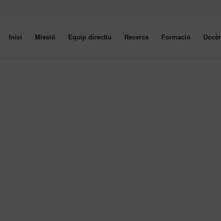
Inici
Missió
Equip directiu
Recerca
Formació
Docèn