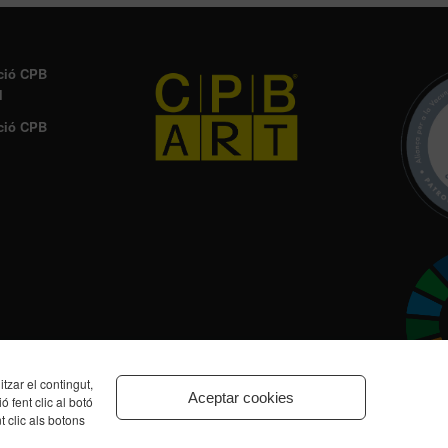
ció CPB
l
ció CPB
zar el contingut,
Aceptar cookies
ó fent clic al botó
t clic als botons