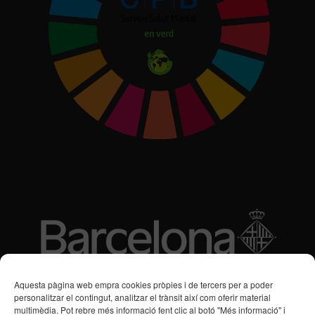
Subvencions des de 2016
Aquesta pàgina web empra cookies pròpies i de tercers per a poder
personalitzar el contingut, analitzar el trànsit així com oferir material
multimèdia. Pot rebre més informació fent clic al botó "Més informació" i