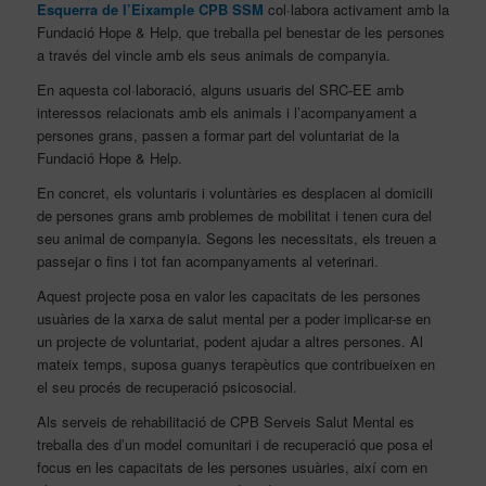
Esquerra de l’Eixample CPB SSM
col·labora activament amb la
Fundació Hope & Help, que treballa pel benestar de les persones
a través del vincle amb els seus animals de companyia.
En aquesta col·laboració, alguns usuaris del SRC-EE amb
interessos relacionats amb els animals i l’acompanyament a
persones grans, passen a formar part del voluntariat de la
Fundació Hope & Help.
En concret, els voluntaris i voluntàries es desplacen al domicili
de persones grans amb problemes de mobilitat i tenen cura del
seu animal de companyia. Segons les necessitats, els treuen a
passejar o fins i tot fan acompanyaments al veterinari.
Aquest projecte posa en valor les capacitats de les persones
usuàries de la xarxa de salut mental per a poder implicar-se en
un projecte de voluntariat, podent ajudar a altres persones. Al
mateix temps, suposa guanys terapèutics que contribueixen en
el seu procés de recuperació psicosocial.
Als serveis de rehabilitació de CPB Serveis Salut Mental es
treballa des d’un model comunitari i de recuperació que posa el
focus en les capacitats de les persones usuàries, així com en