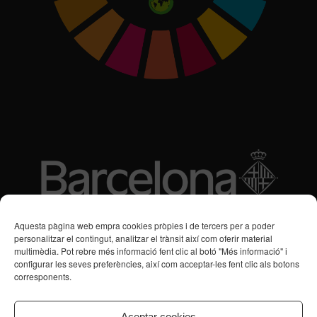
Subvencions des de 2016
Aquesta pàgina web empra cookies pròpies i de tercers per a poder
personalitzar el contingut, analitzar el trànsit així com oferir material
multimèdia. Pot rebre més informació fent clic al botó "Més informació" i
Programa de Vacances/Suport Respir Familiar
configurar les seves preferències, així com acceptar-les fent clic als botons
corresponents.
Servei de Suport a la Vida Independent per a Persones amb
Transtorns de Salut Mental
Aceptar cookies