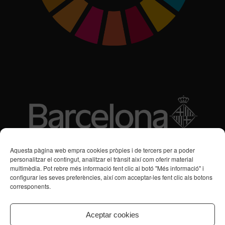
Subvencions des de 2016
Aquesta pàgina web empra cookies pròpies i de tercers per a poder
personalitzar el contingut, analitzar el trànsit així com oferir material
multimèdia. Pot rebre més informació fent clic al botó "Més informació" i
Programa de Vacances/Suport Respir Familiar
configurar les seves preferències, així com acceptar-les fent clic als botons
corresponents.
Servei de Suport a la Vida Independent per a Persones amb
Transtorns de Salut Mental
Aceptar cookies