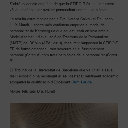
S’obté evidència empírica de que la STIPO-R és un instrument
vàlid i confiable per avaluar personalitat normal i patològica.
La tesi ha estat dirigida per la Dra. Natàlia Calvo i el Dr. Josep
Lluís Matalí, i aporta més evidència empírica al model de
personalitat de Kernberg i a que aquest, està en línia amb el
Model Alternatiu d’avaluació de Trastorns de la Personalitat
(MATP) del DSM-5 (APA, 2013), mesurant mitjançant la STIPO-R
TP de forma categorial; tant severitat en el funcionament
personal (Criteri A) com trets patològics de la personalitat (Criteri
B).
El Tribunal de la Universitat de Barcelona que va jutjar la seva
tesi i exposició ha reconegut el seu destacat rendiment acadèmic
atorgant-li la qualificació d’Excel·lent
Cum Laude
.
Moltes felicitats Dra. Rufat!