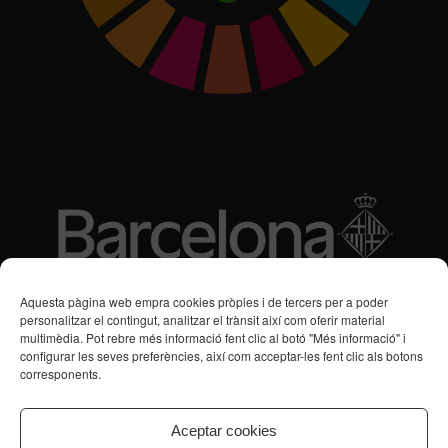
Subvencions des de 2016
Aquesta pàgina web empra cookies pròpies i de tercers per a poder
personalitzar el contingut, analitzar el trànsit així com oferir material
multimèdia. Pot rebre més informació fent clic al botó "Més informació" i
Programa de Vacances/Suport Respir Familiar
configurar les seves preferències, així com acceptar-les fent clic als botons
corresponents.
Servei de Suport a la Vida Independent per a Persones amb
Transtorns de Salut Mental
Aceptar cookies