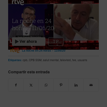
La noche en 24 horas – 11/06/20
Etiquetas:
cpb
,
CPB SSM
,
salut mental
,
televisió
,
tve
,
usuaris
Compartir esta entrada