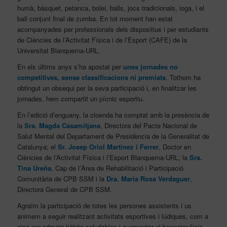
humà, bàsquet, petanca, bolei, balls, jocs tradicionals, ioga, i el
ball conjunt final de zumba. En tot moment han estat
acompanyades per professionals dels dispositius i per estudiants
de Ciències de l’Activitat Física i de l’Esport (CAFE) de la
Universitat Blanquerna-URL.
En els últims anys s’ha apostat per
unes jornades no
competitives, sense classificacions ni premiats
. Tothom ha
obtingut un obsequi per la seva participació i, en finalitzar les
jornades, hem compartit un pícnic esportiu.
En l’edició d’enguany, la cloenda ha comptat amb la presència de
la
Sra.
Magda Casamitjana
, Directora del Pacte Nacional de
Salut Mental del Departament de Presidència de la Generalitat de
Catalunya; el
Sr.
Josep Oriol Martinez i Ferrer
, Doctor en
Ciències de l’Activitat Física i l’Esport Blanquerna-URL; la
Sra.
Tina Ureña
, Cap de l’Àrea de Rehabilitació i Participació
Comunitària de CPB SSM i la
Dra. Maria Rosa Verdaguer
,
Directora General de CPB SSM.
Agraïm la participació de totes les persones assistents i us
animem a seguir realitzant activitats esportives i lúdiques, com a
eina per adquirir hàbits saludables i augmentar el benestar físic,