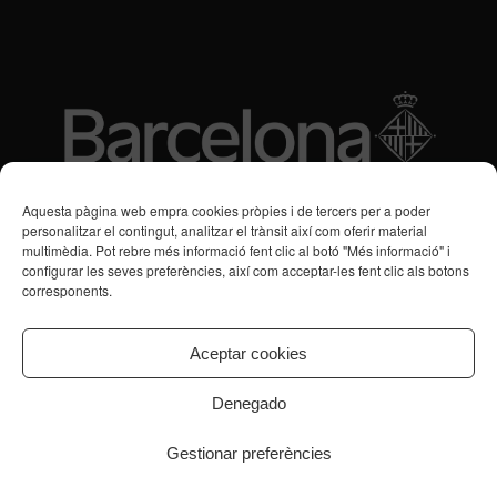
Subvencions des de 2016
Aquesta pàgina web empra cookies pròpies i de tercers per a poder
personalitzar el contingut, analitzar el trànsit així com oferir material
multimèdia. Pot rebre més informació fent clic al botó "Més informació" i
Programa de Vacances/Suport Respir Familiar
configurar les seves preferències, així com acceptar-les fent clic als botons
corresponents.
Servei de Suport a la Vida Independent per a Persones amb
Transtorns de Salut Mental
Aceptar cookies
Denegado
Gestionar preferències
© Copyright - CPB Serveis Salut Mental
Inici
Equip directiu
Assistència
Aliances
Recerca