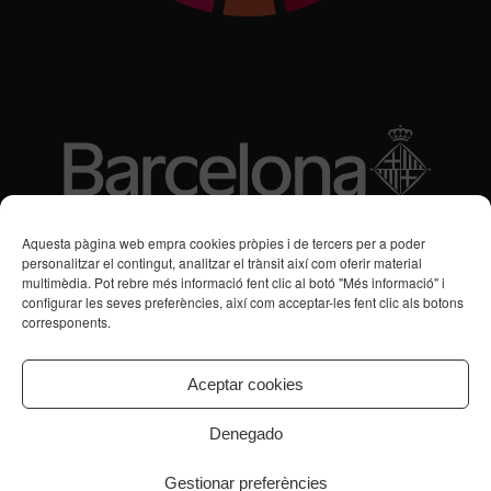
Subvencions des de 2016
Aquesta pàgina web empra cookies pròpies i de tercers per a poder
personalitzar el contingut, analitzar el trànsit així com oferir material
multimèdia. Pot rebre més informació fent clic al botó "Més informació" i
Programa de Vacances/Suport Respir Familiar
configurar les seves preferències, així com acceptar-les fent clic als botons
corresponents.
Servei de Suport a la Vida Independent per a Persones amb
Transtorns de Salut Mental
Aceptar cookies
Denegado
Gestionar preferències