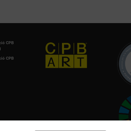
ció CPB
l
ció CPB