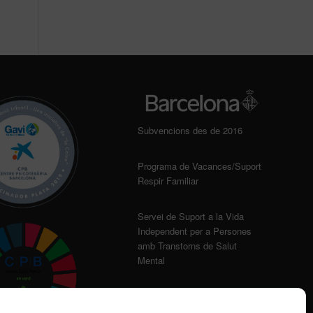
Subvencions des de 2016
Programa de Vacances/Suport
Respir Familiar
Servei de Suport a la Vida
Independent per a Persones
amb Transtorns de Salut
Mental