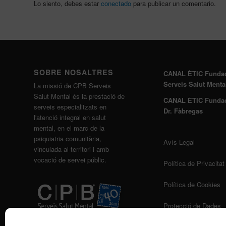
Lo siento, debes estar
conectado
para publicar un comentario.
SOBRE NOSALTRES
CANAL ÈTIC Funda
Serveis Salut Menta
La missió de CPB Serveis
Salut Mental és la prestació de
CANAL ÈTIC Funda
serveis especialitzats en
Dr. Fàbregas
l'atenció integral en salut
mental, en el marc de la
psiquiatria comunitària,
Avís Legal
vinculada al territori i amb
vocació de servei públic.
Política de Privacitat
Política de Cookies
Protecció de Dades