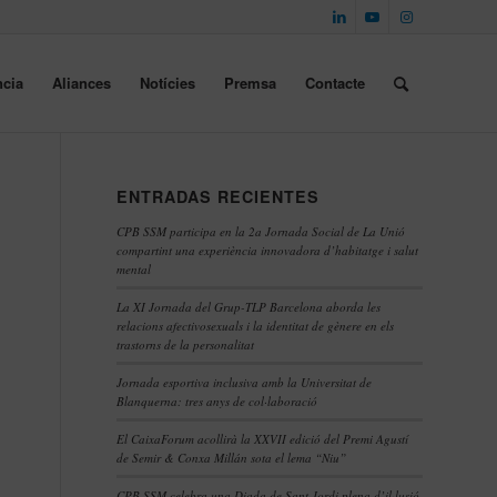
cia
Aliances
Notícies
Premsa
Contacte
ENTRADAS RECIENTES
CPB SSM participa en la 2a Jornada Social de La Unió
compartint una experiència innovadora d’habitatge i salut
mental
La XI Jornada del Grup-TLP Barcelona aborda les
relacions afectivosexuals i la identitat de gènere en els
trastorns de la personalitat
Jornada esportiva inclusiva amb la Universitat de
Blanquerna: tres anys de col·laboració
El CaixaForum acollirà la XXVII edició del Premi Agustí
de Semir & Conxa Millán sota el lema “Niu”
CPB SSM celebra una Diada de Sant Jordi plena d’il·lusió