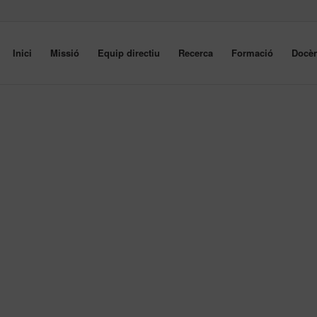
Inici
Missió
Equip directiu
Recerca
Formació
Docèn