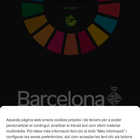
Subvencions des de 2016
Aquesta pàgina web empra cookies pròpies i de tercers per a poder
personalitzar el contingut, analitzar el trànsit així com oferir material
multimèdia. Pot rebre més informació fent clic al botó "Més informació" i
Programa de Vacances/Suport Respir Familiar
configurar les seves preferències, així com acceptar-les fent clic als botons