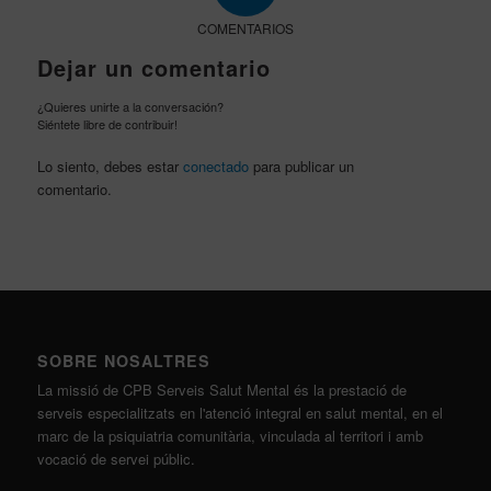
COMENTARIOS
Dejar un comentario
¿Quieres unirte a la conversación?
Siéntete libre de contribuir!
Lo siento, debes estar
conectado
para publicar un
comentario.
SOBRE NOSALTRES
La missió de CPB Serveis Salut Mental és la prestació de
serveis especialitzats en l'atenció integral en salut mental, en el
marc de la psiquiatria comunitària, vinculada al territori i amb
vocació de servei públic.