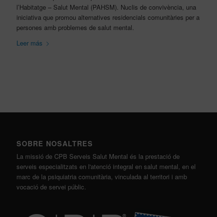
l’Habitatge – Salut Mental (PAHSM). Nuclis de convivència, una
iniciativa que promou alternatives residencials comunitàries per a
persones amb problemes de salut mental.
Leer más
SOBRE NOSALTRES
La missió de CPB Serveis Salut Mental és la prestació de
serveis especialitzats en l'atenció integral en salut mental, en el
marc de la psiquiatria comunitària, vinculada al territori i amb
vocació de servei públic.