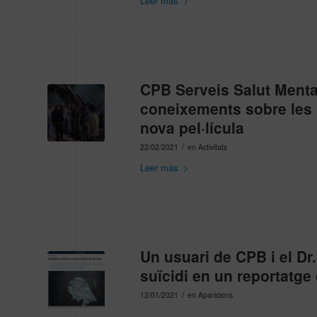
Leer más
CPB Serveis Salut Mental
coneixements sobre les m
nova pel·lícula
/
22/02/2021
en
Activitats
Leer más
Un usuari de CPB i el Dr
suïcidi en un reportatge
/
12/01/2021
en
Aparicions