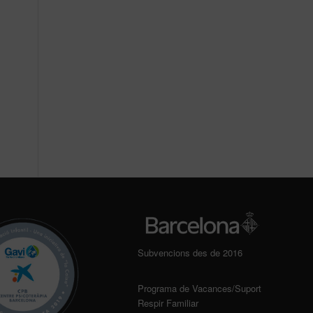
Subvencions des de 2016
Programa de Vacances/Suport
Respir Familiar