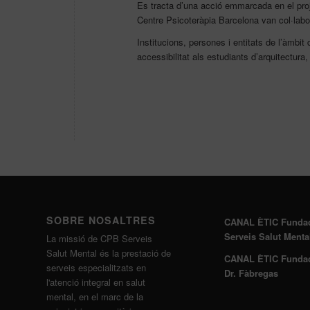
Es tracta d’una acció emmarcada en el pr
Centre Psicoteràpia Barcelona van col·labora
Institucions, persones i entitats de l’àmbit 
accessibilitat als estudiants d’arquitectura
SOBRE NOSALTRES
CANAL ÈTIC Funda
Serveis Salut Menta
La missió de CPB Serveis
Salut Mental és la prestació de
CANAL ÈTIC Funda
serveis especialitzats en
Dr. Fàbregas
l'atenció integral en salut
mental, en el marc de la