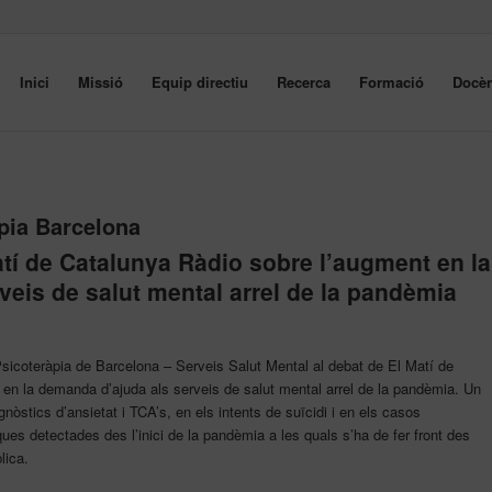
Inici
Missió
Equip directiu
Recerca
Formació
Docèn
pia Barcelona
atí de Catalunya Ràdio sobre l’augment en la
eis de salut mental arrel de la pandèmia
Psicoteràpia de Barcelona – Serveis Salut Mental al debat de El Matí de
 en la demanda d’ajuda als serveis de salut mental arrel de la pandèmia. Un
òstics d’ansietat i TCA’s, en els intents de suïcidi i en els casos
ques detectades des l’inici de la pandèmia a les quals s’ha de fer front des
lica.