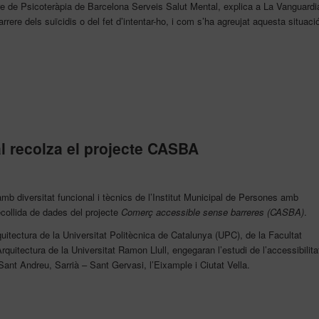
re de Psicoteràpia de Barcelona Serveis Salut Mental, explica a La Vanguardi
ere dels suïcidis o del fet d’intentar-ho, i com s’ha agreujat aquesta situaci
l recolza el projecte CASBA
mb diversitat funcional i tècnics de l’Institut Municipal de Persones amb
collida de dades del projecte
Comerç accessible sense barreres (CASBA)
.
uitectura de la Universitat Politècnica de Catalunya (UPC), de la Facultat
Arquitectura de la Universitat Ramon Llull, engegaran l’estudi de l’accessibilita
Sant Andreu, Sarrià – Sant Gervasi, l’Eixample i Ciutat Vella.