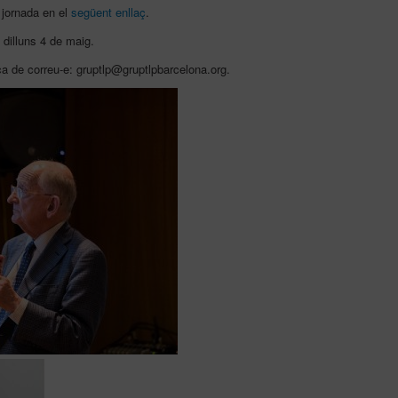
 jornada en el
següent enllaç
.
l dilluns 4 de maig.
a de correu-e: gruptlp@gruptlpbarcelona.org.