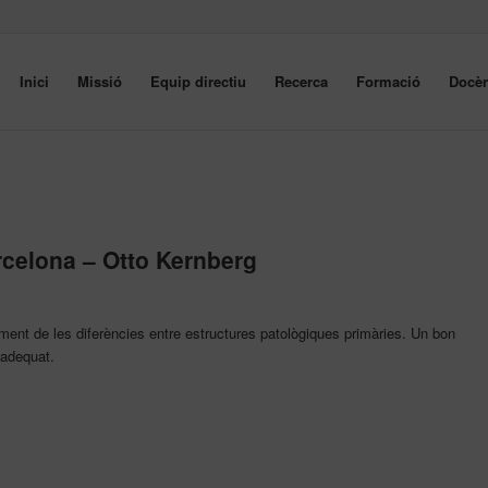
Inici
Missió
Equip directiu
Recerca
Formació
Docèn
celona – Otto Kernberg
ment de les diferències entre estructures patològiques primàries. Un bon
 adequat.