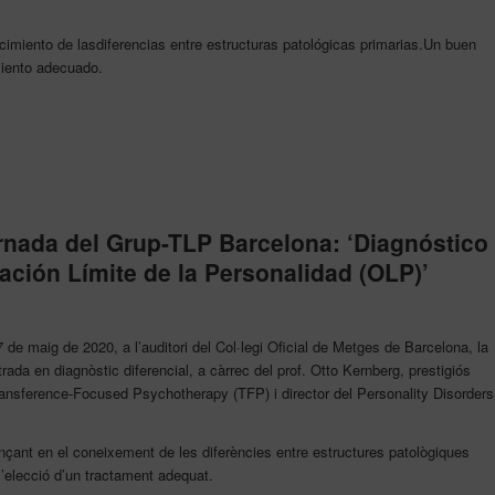
cimiento de lasdiferencias entre estructuras patológicas primarias.Un buen
amiento adecuado.
ornada del Grup-TLP Barcelona: ‘Diagnóstico
zación Límite de la Personalidad (OLP)’
 de maig de 2020, a l’auditori del Col·legi Oficial de Metges de Barcelona, la
ada en diagnòstic diferencial, a càrrec del prof. Otto Kernberg, prestigiós
Transference-Focused Psychotherapy (TFP) i director del Personality Disorders
çant en el coneixement de les diferències entre estructures patològiques
 l’elecció d’un tractament adequat.