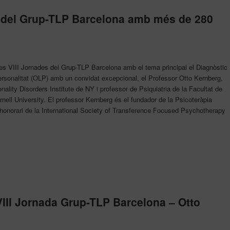
es del Grup-TLP Barcelona amb més de 280
les VIII Jornades del Grup-TLP Barcelona amb el tema principal el Diagnòstic
Personalitat (OLP) amb un convidat excepcional, el Professor Otto Kernberg,
onality Disorders Institute de NY i professor de Psiquiatria de la Facultat de
nell University. El professor Kernberg és el fundador de la Psicoteràpia
t honorari de la International Society of Transference Focused Psychotherapy
VIII Jornada Grup-TLP Barcelona – Otto