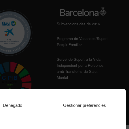
Subvencions des de 2016
Programa de Vacances/Suport
Respir Familiar
Servei de Suport a la Vida
Independent per a Persones
amb Transtorns de Salut
Mental
Denegado
Gestionar preferències