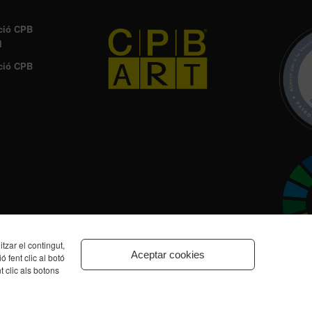
ció CPB
l
ció CPB
zar el contingut,
Aceptar cookies
ó fent clic al botó
t clic als botons