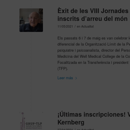
Èxit de les VIII Jornad
inscrits d’arreu del món
/
11/05/2021
en
Actualitat
Els passats 6 i 7 de maig es van celebrar 
diferencial de la Organització Límit de la 
psiquiatre i psicoanalista, director del Pers
Medicina del Well Medical College de la Cor
Focalitzada en la Transferència i presiden
(TFP).
Leer más
¡Últimas inscripciones! 
Kernberg
/
27/04/2021
en
Actualitat