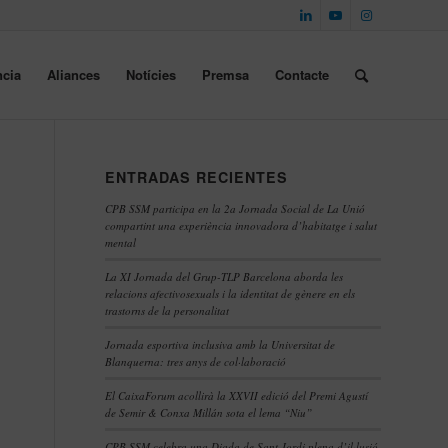
cia
Aliances
Notícies
Premsa
Contacte
ENTRADAS RECIENTES
CPB SSM participa en la 2a Jornada Social de La Unió
compartint una experiència innovadora d’habitatge i salut
mental
La XI Jornada del Grup-TLP Barcelona aborda les
relacions afectivosexuals i la identitat de gènere en els
trastorns de la personalitat
Jornada esportiva inclusiva amb la Universitat de
Blanquerna: tres anys de col·laboració
El CaixaForum acollirà la XXVII edició del Premi Agustí
de Semir & Conxa Millán sota el lema “Niu”
CPB SSM celebra una Diada de Sant Jordi plena d’il·lusió