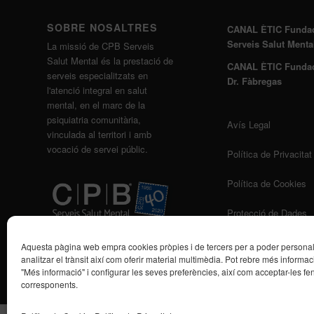
SOBRE NOSALTRES
CANAL ÈTIC Funda
Serveis Salut Menta
La missió de CPB Serveis
Salut Mental és la prestació de
CANAL ÈTIC Funda
serveis especialitzats en
Dr. Fàbregas
l'atenció integral en salut
mental, en el marc de la
psiquiatria comunitària,
Avís Legal
vinculada al territori i amb
vocació de servei públic.
Política de Privacitat
Política de Cookies
Protecció de Dades
Aquesta pàgina web empra cookies pròpies i de tercers per a poder personalit
analitzar el trànsit així com oferir material multimèdia. Pot rebre més informaci
"Més informació" i configurar les seves preferències, així com acceptar-les fen
corresponents.