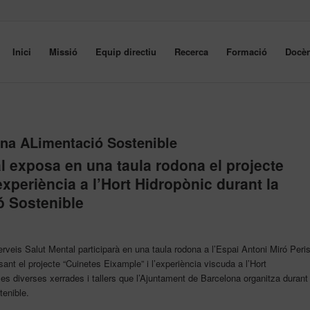
Inici
Missió
Equip directiu
Recerca
Formació
Docèn
na ALimentació Sostenible
l exposa en una taula rodona el projecte
experiència a l’Hort Hidropònic durant la
ó Sostenible
eis Salut Mental participarà en una taula rodona a l’Espai Antoni Miró Peri
ant el projecte “Cuinetes Eixample” i l’experiència viscuda a l’Hort
es diverses xerrades i tallers que l’Ajuntament de Barcelona organitza durant
tenible.