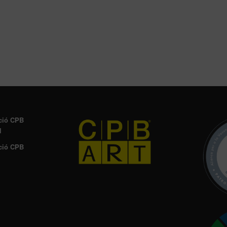
ció CPB
l
ció CPB