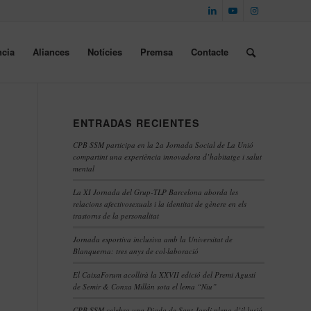
cia
Aliances
Notícies
Premsa
Contacte
ENTRADAS RECIENTES
CPB SSM participa en la 2a Jornada Social de La Unió
compartint una experiència innovadora d’habitatge i salut
mental
La XI Jornada del Grup-TLP Barcelona aborda les
relacions afectivosexuals i la identitat de gènere en els
trastorns de la personalitat
Jornada esportiva inclusiva amb la Universitat de
s
Blanquerna: tres anys de col·laboració
El CaixaForum acollirà la XXVII edició del Premi Agustí
de Semir & Conxa Millán sota el lema “Niu”
CPB SSM celebra una Diada de Sant Jordi plena d’il·lusió