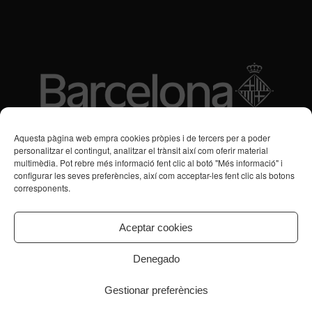
Subvencions des de 2016
Aquesta pàgina web empra cookies pròpies i de tercers per a poder
personalitzar el contingut, analitzar el trànsit així com oferir material
multimèdia. Pot rebre més informació fent clic al botó "Més informació" i
Programa de Vacances/Suport Respir Familiar
configurar les seves preferències, així com acceptar-les fent clic als botons
corresponents.
Servei de Suport a la Vida Independent per a Persones amb
Transtorns de Salut Mental
Aceptar cookies
Denegado
Gestionar preferències
© Copyright - CPB Serveis Salut Mental