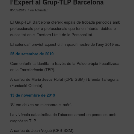
l’Expert al Grup-TLP Barcelona
/
05/09/2019
en
Actualitat
El Grup-TLP Barcelona ofereix espais de trobada periòdics amb
professionals per a professionals que tenen interès, dubtes o
curiositat en el Trastorn Límit de la Personalitat.
El calendari previst aquest últim quadrimestre de l’any 2019 és:
25 de setembre de 2019
Com enfortir la identitat a través de la Psicoteràpia Focalitzada
en la Transferència (TFP).
A càrrec de Maria Jesus Rufat (CPB SSM) i Brenda Tarragona
(Fundació Orienta).
13 de novembre de 2019
‘Si em deixes se m’ensorra el món’.
La vivència catastròfica de l’abandonament en persones amb
diagnòstic TLP.
A càrrec de Joan Vegué (CPB SSM).