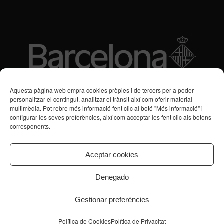
Subvencions des de 2016
Aquesta pàgina web empra cookies pròpies i de tercers per a poder
personalitzar el contingut, analitzar el trànsit així com oferir material
multimèdia. Pot rebre més informació fent clic al botó "Més informació" i
Programa de Vacances/Suport Respir Familiar
configurar les seves preferències, així com acceptar-les fent clic als botons
corresponents.
Servei de Suport a la Vida Independent per a Persones amb
Transtorns de Salut Mental
Aceptar cookies
Denegado
Gestionar preferències
© Copyright - CPB Serveis Salut Mental
Inici
Equip directiu
Assistència
Aliances
Recerca
Política de Cookies
Política de Privacitat