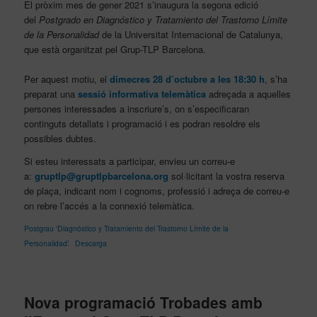
El pròxim mes de gener 2021 s’inaugura la segona edició
del
Postgrado en Diagnóstico y Tratamiento del Trastorno Límite
de la Personalidad
de la Universitat Internacional de Catalunya,
que està organitzat pel Grup-TLP Barcelona.
Per aquest motiu, el
dimecres 28 d’octubre a les 18:30 h
, s’ha
preparat una
sessió informativa telemàtica
adreçada a aquelles
persones interessades a inscriure’s, on s’especificaran
continguts detallats i programació i es podran resoldre els
possibles dubtes.
Si esteu interessats a participar, envieu un correu-e
a:
gruptlp@gruptlpbarcelona.org
sol·licitant la vostra reserva
de plaça, indicant nom i cognoms, professió i adreça de correu-e
on rebre l’accés a la connexió telemàtica.
Postgrau ‘Diagnóstico y Tratamiento del Trastorno Límite de la
Personalidad’.
Descarga
Nova programació Trobades amb