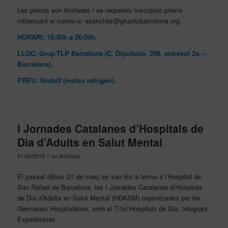
Les places són limitades i es requereix inscripció prèvia
mitjançant el correu-e: esanchez@gruptlpbarcelona.org.
HORARI: 18:30h a 20:00h.
LLOC: Grup-TLP Barcelona (C. Diputació, 296, entresol 2a. –
Barcelona).
PREU: Gratuït (inclou refrigeri).
I Jornades Catalanes d’Hospitals de
Dia d’Adults en Salut Mental
/
01/04/2019
en
Activitats
El passat dijous 21 de març es van dur a terme a l’Hospital de
San Rafael de Barcelona, les I Jornades Catalanes d’Hospitals
de Dia d’Adults en Salut Mental (HDASM) organitzades per les
Germanes Hospitalàries, amb el Títol Hospitals de Dia: Integrant
Experiències.