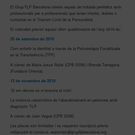
El Grup-TLP Barcelona ofereix espais de trobada periòdics amb
professionals per a professionals que tenen interès, dubtes o
curiositat en el Trastorn Límit de la Personalitat.
El calendari previst aquest últim quadrimestre de l’any 2019 és:
25 de setembre de 2019
Com enfortir la identitat a través de la Psicoteràpia Focalitzada
en la Transferència (TFP).
A càrrec de Maria Jesus Rufat (CPB SSM) i Brenda Tarragona
(Fundació Orienta).
13 de novembre de 2019
‘Si em deixes se m’ensorra el món’.
La vivència catastròfica de l’abandonament en persones amb
diagnòstic TLP.
A càrrec de Joan Vegué (CPB SSM).
Les places són limitades i es requereix inscripció prèvia
mitjançant el correu-e: esanchez@gruptlpbarcelona.org.