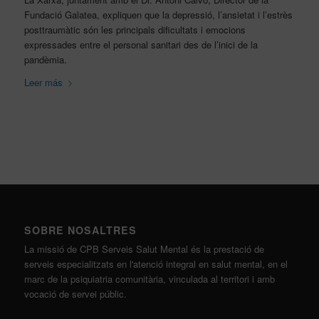
Fundació Galatea, expliquen que la depressió, l’ansietat i l’estrès
posttraumàtic són les principals dificultats i emocions
expressades entre el personal sanitari des de l’inici de la
pandèmia.
Leer más
SOBRE NOSALTRES
La missió de CPB Serveis Salut Mental és la prestació de
serveis especialitzats en l'atenció integral en salut mental, en el
marc de la psiquiatria comunitària, vinculada al territori i amb
vocació de servei públic.