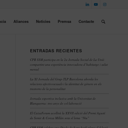
cia
Aliances
Notícies
Premsa
Contacte
ENTRADAS RECIENTES
CPB SSM participa en la 2a Jornada Social de La Unió
compartint una experiència innovadora d’habitatge i salut
mental
La XI Jornada del Grup-TLP Barcelona aborda les
relacions afectivosexuals i la identitat de gènere en els
trastorns de la personalitat
Jornada esportiva inclusiva amb la Universitat de
Blanquerna: tres anys de col·laboració
El CaixaForum acollirà la XXVII edició del Premi Agustí
de Semir & Conxa Millán sota el lema “Niu”
CPB SSM celebra una Diada de Sant Jordi plena d’il·lusió