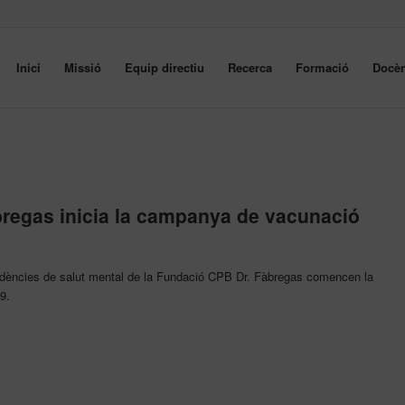
Inici
Missió
Equip directiu
Recerca
Formació
Docèn
regas inicia la campanya de vacunació
esidències de salut mental de la Fundació CPB Dr. Fàbregas comencen la
9.