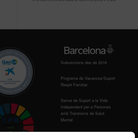
Subvencions des de 2016
Programa de Vacances/Suport
Respir Familiar
Servei de Suport a la Vida
Independent per a Persones
amb Transtorns de Salut
Mental