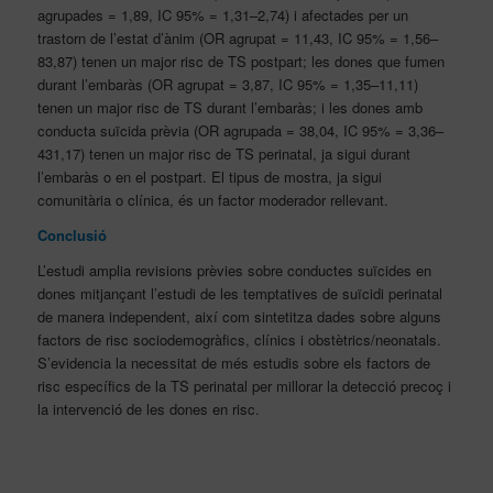
agrupades = 1,89, IC 95% = 1,31–2,74) i afectades per un
trastorn de l’estat d’ànim (OR agrupat = 11,43, IC 95% = 1,56–
83,87) tenen un major risc de TS postpart; les dones que fumen
durant l’embaràs (OR agrupat = 3,87, IC 95% = 1,35–11,11)
tenen un major risc de TS durant l’embaràs; i les dones amb
conducta suïcida prèvia (OR agrupada = 38,04, IC 95% = 3,36–
431,17) tenen un major risc de TS perinatal, ja sigui durant
l’embaràs o en el postpart. El tipus de mostra, ja sigui
comunitària o clínica, és un factor moderador rellevant.
Conclusió
L’estudi amplia revisions prèvies sobre conductes suïcides en
dones mitjançant l’estudi de les temptatives de suïcidi perinatal
de manera independent, així com sintetitza dades sobre alguns
factors de risc sociodemogràfics, clínics i obstètrics/neonatals.
S’evidencia la necessitat de més estudis sobre els factors de
risc específics de la TS perinatal per millorar la detecció precoç i
la intervenció de les dones en risc.