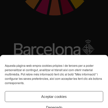
Subvencions des de 2016
Aquesta pàgina web empra cookies pròpies i de tercers per a poder
personalitzar el contingut, analitzar el trànsit així com oferir material
multimèdia. Pot rebre més informació fent clic al botó "Més informació" i
Programa de Vacances/Suport Respir Familiar
configurar les seves preferències, així com acceptar-les fent clic als botons
corresponents.
Servei de Suport a la Vida Independent per a Persones amb
Transtorns de Salut Mental
Aceptar cookies
Denegado