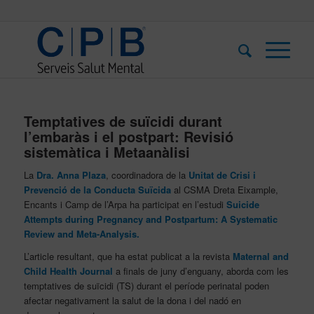
Temptatives de suïcidi durant
l’embaràs i el postpart: Revisió
sistemàtica i Metaanàlisi
La
Dra. Anna Plaza
, coordinadora de la
Unitat de Crisi i
Prevenció de la Conducta Suïcida
al CSMA Dreta Eixample,
Encants i Camp de l’Arpa ha participat en l’estudi
Suicide
Attempts during Pregnancy and Postpartum: A Systematic
Review and Meta-Analysis.
L’article resultant, que ha estat publicat a la revista
Maternal and
Child Health Journal
a finals de juny d’enguany, aborda com les
temptatives de suïcidi (TS) durant el període perinatal poden
afectar negativament la salut de la dona i del nadó en