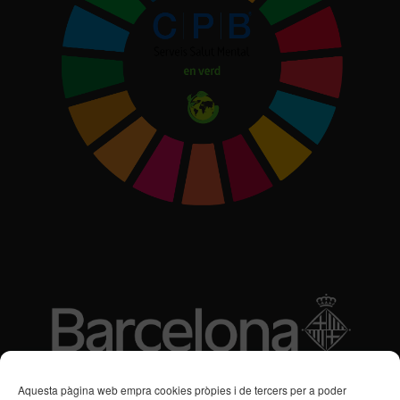
Subvencions des de 2016
Aquesta pàgina web empra cookies pròpies i de tercers per a poder