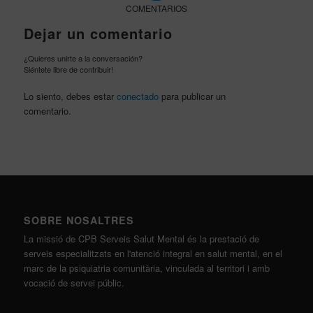
COMENTARIOS
Dejar un comentario
¿Quieres unirte a la conversación?
Siéntete libre de contribuir!
Lo siento, debes estar
conectado
para publicar un
comentario.
SOBRE NOSALTRES
La missió de CPB Serveis Salut Mental és la prestació de
serveis especialitzats en l'atenció integral en salut mental, en el
marc de la psiquiatria comunitària, vinculada al territori i amb
vocació de servei públic.