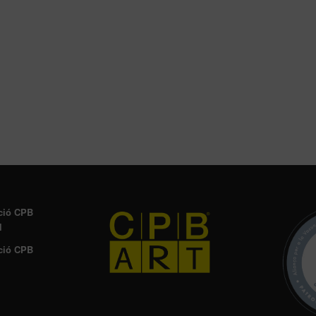
ció CPB
l
ció CPB