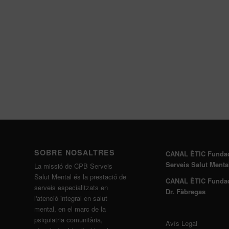
SOBRE NOSALTRES
CANAL ÈTIC Funda
Serveis Salut Menta
La missió de CPB Serveis
Salut Mental és la prestació de
CANAL ÈTIC Funda
serveis especialitzats en
Dr. Fàbregas
l'atenció integral en salut
mental, en el marc de la
psiquiatria comunitària,
Avís Legal