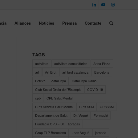
cia
Aliances
Notícies
Premsa
Contacte
TAGS
activitats
activitats comunitàries
Anna Plaza
art
Art Brut
art brut catalunya
Barcelona
Betevé
catalunya
Catalunya Ràdio
Club Social Dreta de l’Eixample
COVID-19
cpb
CPB Salut Mental
CPB Serveis Salut Mental
CPB SSM
CPBSSM
Departament de Salut
Dr. Vegué
Formació
Fundació CPB – Dr. Fàbregas
Grup-TLP Barcelona
Joan Vegué
jornada