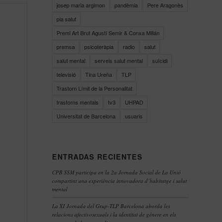
josep maria argimon
pandèmia
Pere Aragonès
pla salut
Premi Art Brut Agustí Semir & Conxa Millán
premsa
psicoteràpia
radio
salut
salut mental
serveis salut mental
suïcidi
televisió
Tina Ureña
TLP
Trastorn Límit de la Personalitat
trastorns mentals
tv3
UHPAD
Universitat de Barcelona
usuaris
ENTRADAS RECIENTES
CPB SSM participa en la 2a Jornada Social de La Unió
compartint una experiència innovadora d’habitatge i salut
mental
La XI Jornada del Grup-TLP Barcelona aborda les
relacions afectivosexuals i la identitat de gènere en els