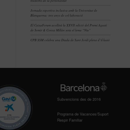
trastorns de la personalitat
Jornada esportiva inclusiva amb la Universitat de
Blanquerna: tres anys de col·laboració
El CaixaForum acollirà la XXVII edició del Premi Agustí
de Semir & Conxa Millán sota el lema “Niu”
CPB SSM celebra una Diada de Sant Jordi plena d’il·lusió
Subvencions des de 2016
Programa de Vacances/Suport
Respir Familiar