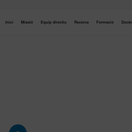
Inici
Missió
Equip directiu
Recerca
Formació
Docèn