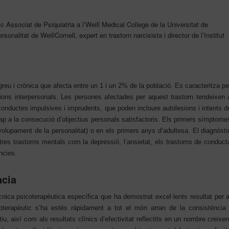
ic Associat de Psiquiatria a l’Weill Medical College de la Universitat de
rsonalitat de WeillCornell, expert en trastorn narcisista i director de l’Institut
greu i crònica que afecta entre un 1 i un 2% de la població. Es caracteritza pe
lacions interpersonals. Les persones afectades per aquest trastorn tendeixen 
conductes impulsives i imprudents, que poden incloure autolesions i intents d
cap a la consecució d’objectius personals satisfactoris. Els primers símptome
olupament de la personalitat) o en els primers anys d’adultesa. El diagnòsti
s trastorns mentals com la depressió, l’ansietat, els trastorns de conduct
̀ncies.
ncia
cnica psicoterapèutica específica que ha demostrat excel·lents resultat per a
apèutic s’ha estès ràpidament a tot el món arran de la consistència 
tiu, així com als resultats clínics d’efectivitat reflectits en un nombre creixen