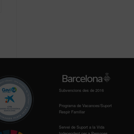
Subvencions des de 2016
Programa de Vacances/Suport
Respir Familiar
Servei de Suport a la Vida
Independent per a Persones