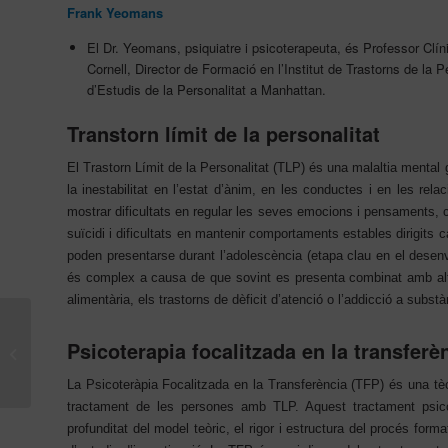
Frank Yeomans
El Dr. Yeomans, psiquiatre i psicoterapeuta, és Professor Clín
Cornell, Director de Formació en l’Institut de Trastorns de la Pe
d’Estudis de la Personalitat a Manhattan.
Transtorn límit de la personalitat
El Trastorn Límit de la Personalitat (TLP) és una malaltia mental 
la inestabilitat en l’estat d’ànim, en les conductes i en les re
mostrar dificultats en regular les seves emocions i pensaments, 
suïcidi i dificultats en mantenir comportaments estables dirigits 
poden presentarse durant l’adolescència (etapa clau en el desenv
és complex a causa de que sovint es presenta combinat amb altre
alimentària, els trastorns de dèficit d’atenció o l’addicció a substa
Barcelona acull el
congrés mundial de
Psicoterapia focalitzada en la transferè
Psicoteràpia
Focalitzada en la
La Psicoteràpia Focalitzada en la Transferència (TFP) és una tè
Transferència...
tractament de les persones amb TLP. Aquest tractament psicoter
profunditat del model teòric, el rigor i estructura del procés forma