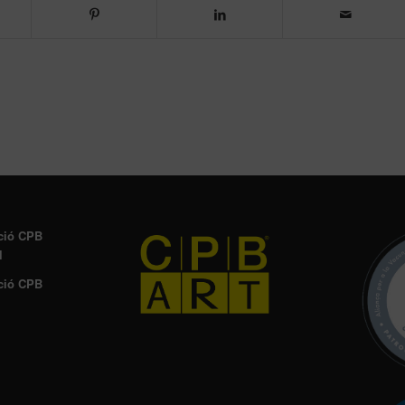
ció CPB
l
ció CPB