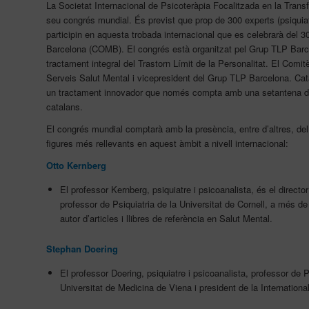
La Societat Internacional de Psicoteràpia Focalitzada en la Transfe
seu congrés mundial. És previst que prop de 300 experts (psiquia
participin en aquesta trobada internacional que es celebrarà del 
Barcelona (COMB). El congrés està organitzat pel Grup TLP Barcel
tractament integral del Trastorn Límit de la Personalitat. El Comit
Serveis Salut Mental i vicepresident del Grup TLP Barcelona. Catalu
un tractament innovador que només compta amb una setantena de p
catalans.
El congrés mundial comptarà amb la presència, entre d’altres, del
figures més rellevants en aquest àmbit a nivell internacional:
Otto Kernberg
El professor Kernberg, psiquiatre i psicoanalista, és el direct
professor de Psiquiatria de la Universitat de Cornell, a més de s
autor d’articles i llibres de referència en Salut Mental.
Stephan Doering
El professor Doering, psiquiatre i psicoanalista, professor de P
Universitat de Medicina de Viena i president de la Internatio