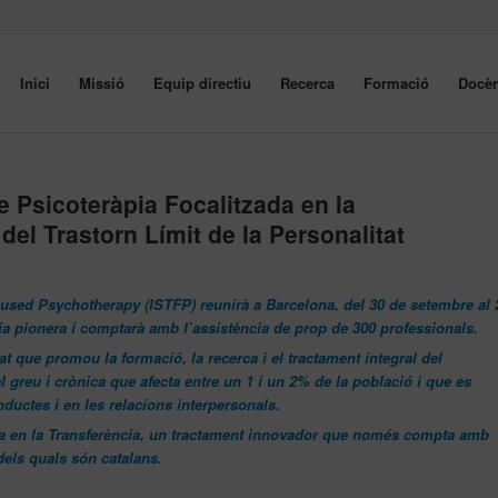
Inici
Missió
Equip directiu
Recerca
Formació
Docèn
 Psicoteràpia Focalitzada en la
del Trastorn Límit de la Personalitat
cused Psychotherapy (ISTFP) reunirà a Barcelona, del 30 de setembre al 
ia pionera i comptarà amb l’assistència de prop de 300 professionals.
t que promou la formació, la recerca i el tractament integral del
l greu i crònica que afecta entre un 1 i un 2% de la població i que es
conductes i en les relacions interpersonals.
zada en la Transferència, un tractament innovador que només compta amb
dels quals són catalans.