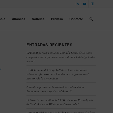
cia
Aliances
Notícies
Premsa
Contacte
ENTRADAS RECIENTES
CPB SSM participa en la 2a Jornada Social de La Unió
compartint una experiència innovadora d’habitatge i salut
mental
2
La XI Jornada del Grup-TLP Barcelona aborda les
relacions afectivosexuals i la identitat de gènere en els
trastorns de la personalitat
Jornada esportiva inclusiva amb la Universitat de
Blanquerna: tres anys de col·laboració
El CaixaForum acollirà la XXVII edició del Premi Agustí
de Semir & Conxa Millán sota el lema “Niu”
CPB SSM celebra una Diada de Sant Jordi plena d’il·lusió