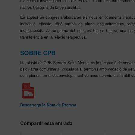
d’estudis d’investigació. La TFP és avui dia un dels «tractaments
i altres trastorns de la personalitat.
En aquest 5è congrés s’abordaran els nous enfocaments i aplica
individual clàssic, sinó també en altres enquadraments psico
institucionals. Al programa del congrés tenen, també, una espe
transferència en la relació terapèutica.
SOBRE CPB
La missió de CPB Serveis Salut Mental és la prestació de serveis e
psiquiatria comunitària, vinculada al territori i amb vocació de se
som pioners en el desenvolupament de nous serveis en l’àmbit de
Descarrega la Nota de Premsa
Compartir esta entrada