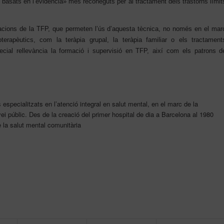
 basats en l’evidència» més reconeguts per al tractament dels trastorns límit
cions de la TFP, que permeten l’ús d’aquesta tècnica, no només en el mar
terapèutics, com la teràpia grupal, la teràpia familiar o els tractament
cial rellevància la formació i supervisió en TFP, així com els patrons d
specialitzats en l’atenció integral en salut mental, en el marc de la
rvei públic. Des de la creació del primer hospital de dia a Barcelona al 1980
 la salut mental comunitària