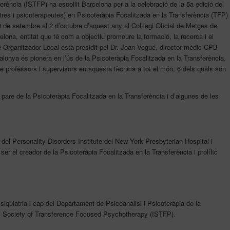
rència (ISTFP) ha escollit Barcelona per a la celebració de la 5a edició del
tres i psicoterapeutes) en Psicoteràpia Focalitzada en la Transferència (TFP)
30 de setembre al 2 d’octubre d’aquest any al Col·legi Oficial de Metges de
ona, entitat que té com a objectiu promoure la formació, la recerca i el
è Organitzador Local està presidit pel Dr. Joan Vegué, director mèdic CPB
nya és pionera en l’ús de la Psicoteràpia Focalitzada en la Transferència,
rofessors i supervisors en aquesta tècnica a tot el món, 6 dels quals són
 pare de la Psicoteràpia Focalitzada en la Transferència i d’algunes de les
or del Personality Disorders Institute del New York Presbyterian Hospital i
er el creador de la Psicoteràpia Focalitzada en la Transferència i prolífic
siquiatria i cap del Departament de Psicoanàlisi i Psicoteràpia de la
nal Society of Transference Focused Psychotherapy (ISTFP).