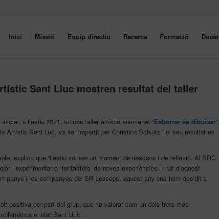
Inici
Missió
Equip directiu
Recerca
Formació
Docèn
tístic Sant Lluc mostren resultat del taller
iniciar, a l’estiu 2021, un nou taller artístic anomenat “
Esborrar és dibuixar
”
cle Artístic Sant Luc, va ser impartit per Christina Schultz i el seu resultat és
ple, explica que “l’estiu sol ser un moment de descans i de reflexió. Al SRC
jar i experimentar o `fer tastets’ de noves experiències. Fruit d’aquest
 companys i les companyes del SR Lesseps, aquest any ens hem decidit a
olt positiva per part del grup, que ha valorat com un dels trets més
’emblemàtica entitat Sant Lluc.