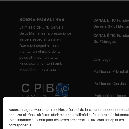
SOBRE NOSALTRES
CANAL ÈTIC Funda
Serveis Salut Menta
La missió de CPB Serveis
Salut Mental és la prestació de
CANAL ÈTIC Funda
serveis especialitzats en
Dr. Fàbregas
l'atenció integral en salut
mental, en el marc de la
psiquiatria comunitària,
Avís Legal
vinculada al territori i amb
vocació de servei públic.
Política de Privacitat
Política de Cookies
Protecció de Dades
Aquesta pàgina web empra cookies pròpies i de tercers per a poder personalit
analitzar el trànsit així com oferir material multimèdia. Pot rebre més informaci
"Més informació" i configurar les seves preferències, així com acceptar-les fen
corresponents.