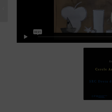
CPB Serveis Salut
Mental commemora el
Dr. Josep Fàbregas en
el 7è aniversari...