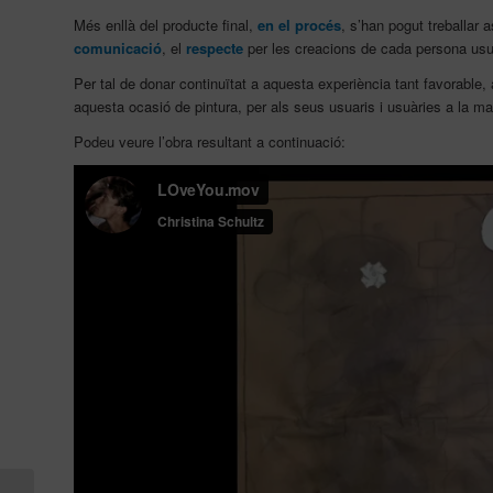
Més enllà del producte final,
en el procés
, s’han pogut treballar 
comunicació
, el
respecte
per les creacions de cada persona usuàr
Per tal de donar continuïtat a aquesta experiència tant favorable,
aquesta ocasió de pintura, per als seus usuaris i usuàries a la mat
Podeu veure l’obra resultant a continuació: