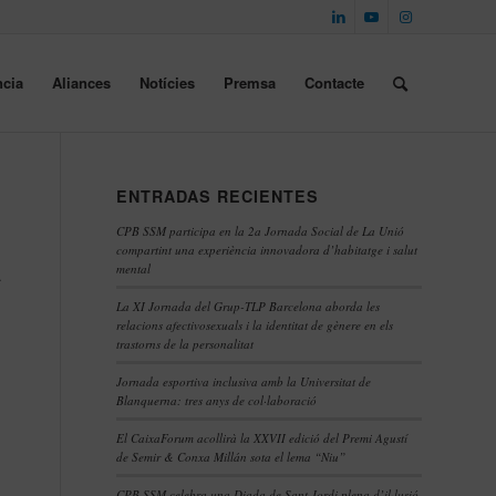
cia
Aliances
Notícies
Premsa
Contacte
ENTRADAS RECIENTES
CPB SSM participa en la 2a Jornada Social de La Unió
compartint una experiència innovadora d’habitatge i salut
mental
.
La XI Jornada del Grup-TLP Barcelona aborda les
relacions afectivosexuals i la identitat de gènere en els
trastorns de la personalitat
Jornada esportiva inclusiva amb la Universitat de
Blanquerna: tres anys de col·laboració
El CaixaForum acollirà la XXVII edició del Premi Agustí
de Semir & Conxa Millán sota el lema “Niu”
CPB SSM celebra una Diada de Sant Jordi plena d’il·lusió