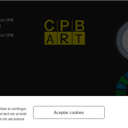
ció CPB
l
ció CPB
zar el contingut,
Aceptar cookies
ó fent clic al botó
t clic als botons