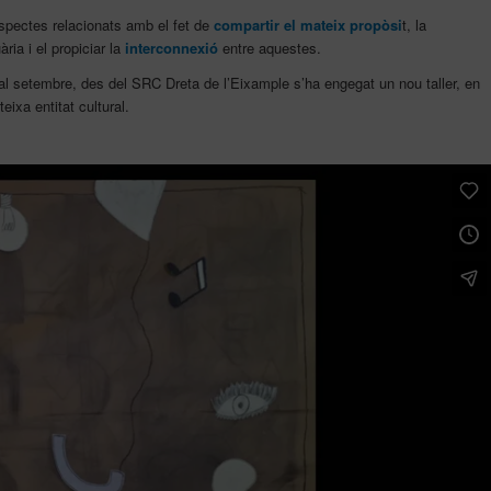
aspectes relacionats amb el fet de
compartir el mateix propòsi
t, la
ia i el propiciar la
interconnexió
entre aquestes.
 al setembre, des del SRC Dreta de l’Eixample s’ha engegat un nou taller, en
eixa entitat cultural.