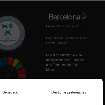
Subvencions des de 2016
Programa de Vacances/Suport
Respir Familiar
Servei de Suport a la Vida
Independent per a Persones
amb Transtorns de Salut
Mental
Denegado
Gestionar preferències