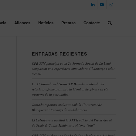
cia
Aliances
Notícies
Premsa
Contacte
ENTRADAS RECIENTES
CPB SSM participa en la 2a Jornada Social de La Unió
compartint una experiència innovadora d’habitatge i salut
mental
La XI Jornada del Grup-TLP Barcelona aborda les
relacions afectivosexuals i la identitat de gènere en els
trastorns de la personalitat
Jornada esportiva inclusiva amb la Universitat de
Blanquerna: tres anys de col·laboració
El CaixaForum acollirà la XXVII edició del Premi Agustí
de Semir & Conxa Millán sota el lema “Niu”
CPB SSM celebra una Diada de Sant Jordi plena d’il·lusió