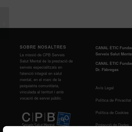
La Fundació CPB
Serveis Salut Mental
confirma els avantatges
d’incorporar...
SOBRE NOSALTRES
CANAL ÈTIC Funda
Serveis Salut Menta
La missió de CPB Serveis
Salut Mental és la prestació de
CANAL ÈTIC Funda
serveis especialitzats en
Dr. Fàbregas
l'atenció integral en salut
mental, en el marc de la
psiquiatria comunitària,
Avís Legal
vinculada al territori i amb
vocació de servei públic.
Política de Privacitat
Política de Cookies
Protecció de Dades