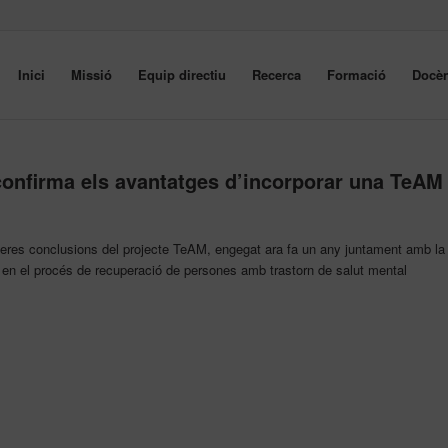
Inici
Missió
Equip directiu
Recerca
Formació
Docèn
confirma els avantatges d’incorporar una TeAM
eres conclusions del projecte TeAM, engegat ara fa un any juntament amb la
a en el procés de recuperació de persones amb trastorn de salut mental