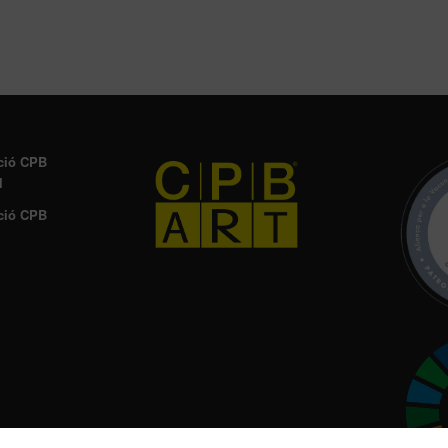
ció CPB
l
ció CPB