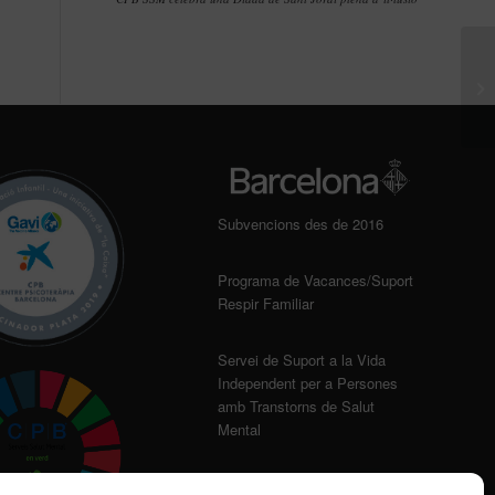
Subvencions des de 2016
Programa de Vacances/Suport
Respir Familiar
Servei de Suport a la Vida
Independent per a Persones
amb Transtorns de Salut
Mental