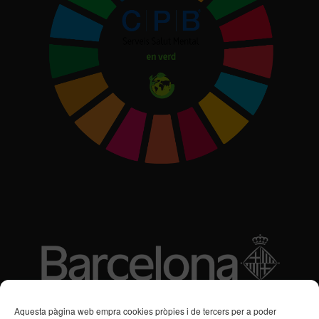
Subvencions des de 2016
Aquesta pàgina web empra cookies pròpies i de tercers per a poder