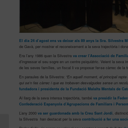
El dia 24 d’agost ens va deixar als 89 anys la Sra. Silvestra 
de Gavà, per mostrar el reconeixement a la seva trajectòria i donar
Era l’any 1986 quan la Silvestra
va crear l’Associació de Famil
d’ingressar el seu sogre en un centre psiquiàtric. Veient la seva 
de les seves famílies, un fiscal li va proposar fer-se càrrec de la
En paraules de la Silvestra:
“En aquell moment, el principal repte
qui se’n fes càrrec i que es trobaven desvalgudes sense un recol
fundadora i presidenta de la Fundació Malalts Mentals de Ca
Al llarg de la seva intensa trajectòria, també
va presidir la Fede
Confederació Espanyola d’Agrupacions de Familiars i Perso
L’any 2000
va ser guardonada amb la Creu Sant Jordi
, distinc
la Silvestra han destacat per la seva
contribució a fer una socie
Experiència i resultats