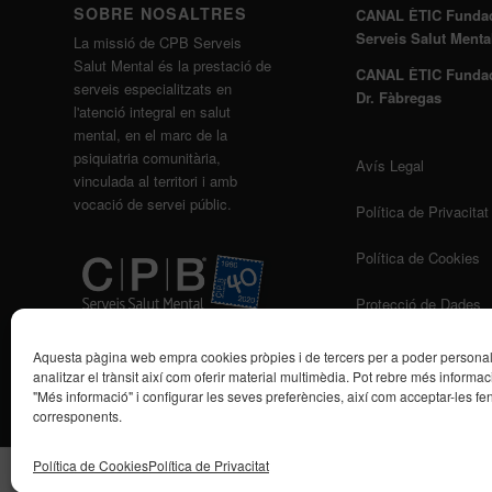
SOBRE NOSALTRES
CANAL ÈTIC Funda
Serveis Salut Menta
La missió de CPB Serveis
Salut Mental és la prestació de
CANAL ÈTIC Funda
serveis especialitzats en
Dr. Fàbregas
l'atenció integral en salut
mental, en el marc de la
psiquiatria comunitària,
Avís Legal
vinculada al territori i amb
vocació de servei públic.
Política de Privacitat
Política de Cookies
Protecció de Dades
Aquesta pàgina web empra cookies pròpies i de tercers per a poder personalit
analitzar el trànsit així com oferir material multimèdia. Pot rebre més informaci
"Més informació" i configurar les seves preferències, així com acceptar-les fen
corresponents.
Política de Cookies
Política de Privacitat
© Copyright - CPB Serveis Salut Mental