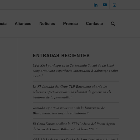
cia
Aliances
Notícies
Premsa
Contacte
ENTRADAS RECIENTES
CPB SSM participa en la 2a Jornada Social de La Unió
compartint una experiència innovadora d’habitatge i salut
mental
La XI Jornada del Grup-TLP Barcelona aborda les
relacions afectivosexuals i la identitat de gènere en els
trastorns de la personalitat
Jornada esportiva inclusiva amb la Universitat de
Blanquerna: tres anys de col·laboració
El CaixaForum acollirà la XXVII edició del Premi Agustí
de Semir & Conxa Millán sota el lema “Niu”
CPB SSM celebra una Diada de Sant Jordi plena d’il·lusió