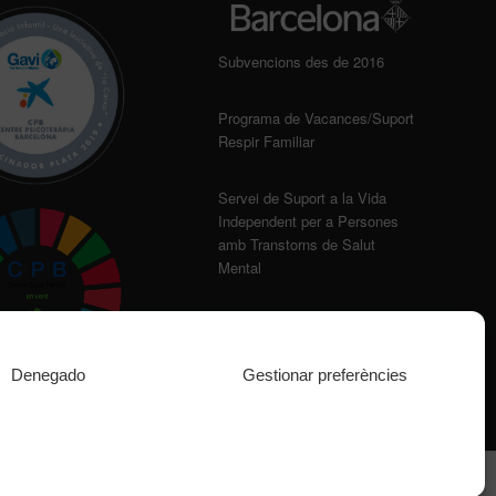
Subvencions des de 2016
Programa de Vacances/Suport
Respir Familiar
Servei de Suport a la Vida
Independent per a Persones
amb Transtorns de Salut
Mental
Denegado
Gestionar preferències
Assistència
Aliances
Recerca
Formació
Notícies
Contacte