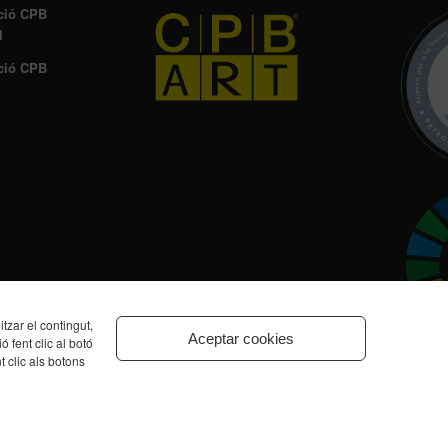
ció CPB
l
ció CPB
zar el contingut,
Aceptar cookies
ó fent clic al botó
t clic als botons
Inici
Equip directiu