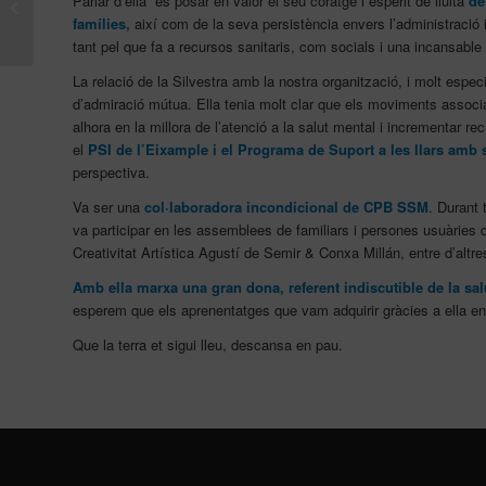
Parlar d’ella és posar en valor el seu coratge i esperit de lluita
de
del Grup MBAR –
famílies,
així com de la seva persistència envers l’administració i 
Clínica Llúria
tant pel que fa a recursos sanitaris, com socials i una incansable 
La relació de la Silvestra amb la nostra organització, i molt esp
d’admiració mútua. Ella tenia molt clar que els moviments associa
alhora en la millora de l’atenció a la salut mental i incrementa
el
PSI de l’Eixample i el Programa de Suport a les llars amb
perspectiva.
Va ser una
col·laboradora incondicional de CPB SSM
. Durant
va participar en les assemblees de familiars i persones usuàries
Creativitat Artística Agustí de Semir & Conxa Millán, entre d’altre
Amb ella marxa una gran dona, referent indiscutible de la sa
esperem que els aprenentatges que vam adquirir gràcies a ella en
Que la terra et sigui lleu, descansa en pau.