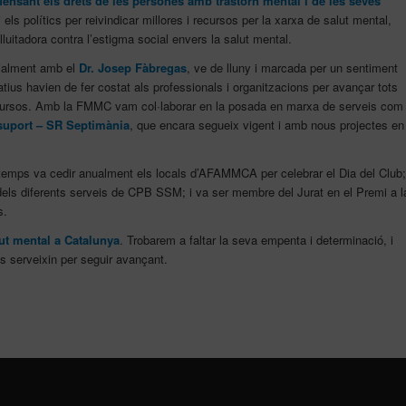
fensant els drets de les persones amb trastorn mental i de les seves
els polítics per reivindicar millores i recursos per la xarxa de salut mental,
lluitadora contra l’estigma social envers la salut mental.
ecialment amb el
Dr. Josep Fàbregas
, ve de lluny i marcada per un sentiment
tius havien de fer costat als professionals i organitzacions per avançar tots
r recursos. Amb la FMMC vam col·laborar en la posada en marxa de serveis com
 suport – SR Septimània
, que encara segueix vigent i amb nous projectes en
 temps va cedir anualment els locals d’AFAMMCA per celebrar el Dia del Club;
 dels diferents serveis de CPB SSM; i va ser membre del Jurat en el Premi a l
s.
lut mental a Catalunya
. Trobarem a faltar la seva empenta i determinació, i
s serveixin per seguir avançant.