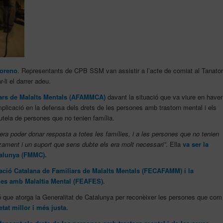
Moreno
. Representants de CPB SSM van assistir a l’acte de comiat al Tanator
-li el darrer adeu.
iars de Malalts Mentals (AFAMMCA)
davant la situació que va viure en haver
implicació en la defensa dels drets de les persones amb trastorn mental i els
 tutela de persones que no tenien família.
 era poder donar resposta a totes les famílies, i a les persones que no tenien
zament i un suport que sens dubte els era molt necessari”
. Ella
va ser la
talunya (FMMC).
ració Catalana de Familiars de Malalts Mentals (FECAFAMM) i la
nes amb Malaltia Mental (FEAFES).
ió que atorga la Generalitat de Catalunya per reconèixer les persones que com
tat millor i més justa.