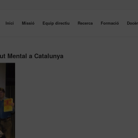
Inici
Missió
Equip directiu
Recerca
Formació
Docèn
lut Mental a Catalunya