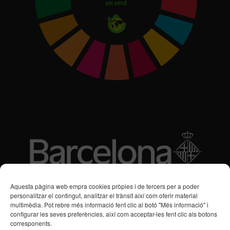
Subvencions des de 2016
Aquesta pàgina web empra cookies pròpies i de tercers per a poder
personalitzar el contingut, analitzar el trànsit així com oferir material
multimèdia. Pot rebre més informació fent clic al botó "Més informació" i
Programa de Vacances/Suport Respir Familiar
configurar les seves preferències, així com acceptar-les fent clic als botons
corresponents.