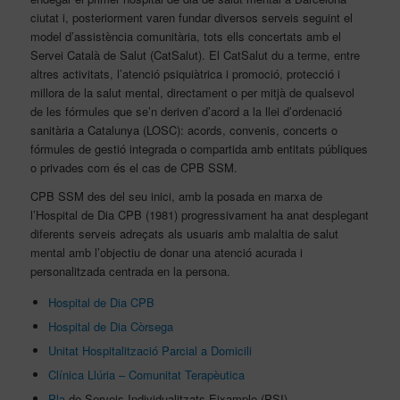
ciutat i, posteriorment varen fundar diversos serveis seguint el
model d’assistència comunitària, tots ells concertats amb el
Servei Català de Salut (CatSalut). El CatSalut du a terme, entre
altres activitats, l’atenció psiquiàtrica i promoció, protecció i
millora de la salut mental, directament o per mitjà de qualsevol
de les fórmules que se’n deriven d’acord a la llei d’ordenació
sanitària a Catalunya (LOSC): acords, convenis, concerts o
fórmules de gestió integrada o compartida amb entitats públiques
o privades com és el cas de CPB SSM.
CPB SSM des del seu inici, amb la posada en marxa de
l’Hospital de Dia CPB (1981) progressivament ha anat desplegant
diferents serveis adreçats als usuaris amb malaltia de salut
mental amb l’objectiu de donar una atenció acurada i
personalitzada centrada en la persona.
Hospital de Dia CPB
Hospital de Dia Còrsega
Unitat Hospitalització Parcial a Domicili
Clínica Llúria – Comunitat Terapèutica
Pla
de Serveis Individualitzats Eixample (PSI)